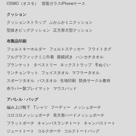
OSMO（オスモ）
背面ガラスiPhoneケース
クッション
クッションストラップ
ふかふかミニクッション
型抜きビッグクッション
正方形大型クッション
布製品印刷
フェルトキーホルダー
フェルトステッカー
フライトタグ
フルグラフィックミニ巾着
眼鏡拭き
ハンカチタオル
ブランケット
タペストリー
ネックストラップ
手ぬぐい
ランチョンマット
フェイスタオル
マフラータオル
スポーツタオル
バスタオル
生地印刷
防炎サークル敷布
布ラバー製プレイマット
マウスパッド
アパレル・バッグ
編み上げ靴下
Tシャツ
フーディー
メッシュポーチ
コロコロメッシュポーチ
長方形ハードメッシュポーチ
フラットポーチ
キャンバスランチトート
キャンバストート
ジュートトート
コルクポーチ
コルクトートバッグ