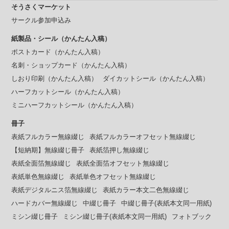
そうさくマーケット
サークル参加申込み
紙製品・シール（かんたん入稿）
ポストカード（かんたん入稿）
名刺・ショップカード（かんたん入稿）
しおり印刷（かんたん入稿）
ダイカットシール（かんたん入稿）
ハーフカットシール（かんたん入稿）
ミニハーフカットシール（かんたん入稿）
冊子
表紙フルカラー無線綴じ
表紙フルカラーオフセット無線綴じ
【短納期】無線綴じ冊子
表紙箔押し無線綴じ
表紙全面箔無線綴じ
表紙全面箔オフセット無線綴じ
表紙単色無線綴じ
表紙単色オフセット無線綴じ
表紙デジタルニス箔無線綴じ
表紙カラー本文二色無線綴じ
ハードカバー無線綴じ
中綴じ冊子
中綴じ冊子(表紙本文同一用紙)
ミシン綴じ冊子
ミシン綴じ冊子(表紙本文同一用紙)
フォトブック