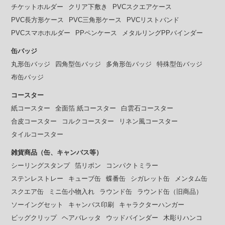
チケットホルダー
クリア下敷き
PVCスクエアケース
PVC長方形ケース
PVC三角形ケース
PVCリストバンド
PVCスマホホルダー
PPペンケース
メタルリングPPバインダー
缶バッジ
丸形缶バッジ
四角型缶バッジ
多角形缶バッジ
特殊型缶バッジ
布缶バッジ
コースター
紙コースター
全面箔 紙コースター
白雲石コースター
合皮コースター
コルクコースター
リネン風コースター
タイルコースター
雑貨商品（缶、キャンバス等）
シーリングスタンプ
箔リボン
コンパクトミラー
ステンレストレー
キューブ缶
蝶番缶
シガレット缶
メンタム缶
スクエア缶
ミニ缶小物入れ
ラウンド缶
ラウンド缶（旧商品）
ソーイングセット
キャンバス印刷
キャラクターハンガー
ビッグクリップ
ヘアバレッタ
ウッドバインダー
木彫りハンコ