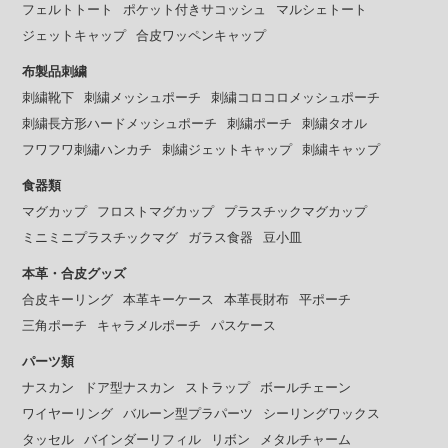
フェルトトート
ポケット付きサコッシュ
マルシェトート
ジェットキャップ
合皮ワッペンキャップ
布製品刺繍
刺繍靴下
刺繍メッシュポーチ
刺繍コロコロメッシュポーチ
刺繍長方形ハードメッシュポーチ
刺繍ポーチ
刺繍タオル
フワフワ刺繡ハンカチ
刺繍ジェットキャップ
刺繍キャップ
食器類
マグカップ
フロストマグカップ
プラスチックマグカップ
ミニミニプラスチックマグ
ガラス食器
豆小皿
本革・合皮グッズ
合皮キーリング
本革キーケース
本革長財布
平ポーチ
三角ポーチ
キャラメルポーチ
パスケース
パーツ類
ナスカン
ドア型ナスカン
ストラップ
ボールチェーン
ワイヤーリング
バルーン型プラパーツ
シーリングワックス
タッセル
バインダーリフィル
リボン
メタルチャーム