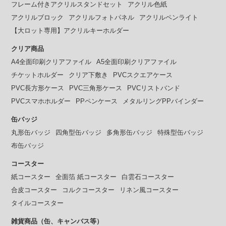
フレーム付きアクリルスタンドセット
アクリル色紙
アクリルブロック
アクリルフォトパネル
アクリルペンライト
【大ロット専用】アクリルキーホルダー
クリア商品
A4全面印刷クリアファイル
A5全面印刷クリアファイル
チケットホルダー
クリア下敷き
PVCスクエアケース
PVC長方形ケース
PVC三角形ケース
PVCリストバンド
PVCスマホホルダー
PPペンケース
メタルリングPPバインダー
缶バッジ
丸形缶バッジ
四角型缶バッジ
多角形缶バッジ
特殊型缶バッジ
布缶バッジ
コースター
紙コースター
全面箔 紙コースター
白雲石コースター
合皮コースター
コルクコースター
リネン風コースター
タイルコースター
雑貨商品（缶、キャンバス等）