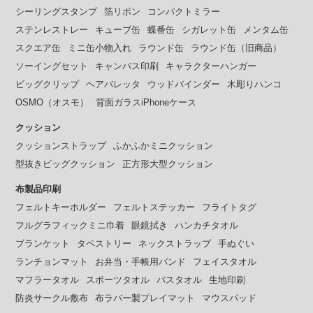
シーリングスタンプ
箔リボン
コンパクトミラー
ステンレストレー
キューブ缶
蝶番缶
シガレット缶
メンタム缶
スクエア缶
ミニ缶小物入れ
ラウンド缶
ラウンド缶（旧商品）
ソーイングセット
キャンバス印刷
キャラクターハンガー
ビッグクリップ
ヘアバレッタ
ウッドバインダー
木彫りハンコ
OSMO（オスモ）
背面ガラスiPhoneケース
クッション
クッションストラップ
ふかふかミニクッション
型抜きビッグクッション
正方形大型クッション
布製品印刷
フェルトキーホルダー
フェルトステッカー
フライトタグ
フルグラフィックミニ巾着
眼鏡拭き
ハンカチタオル
ブランケット
タペストリー
ネックストラップ
手ぬぐい
ランチョンマット
お弁当・手帳用バンド
フェイスタオル
マフラータオル
スポーツタオル
バスタオル
生地印刷
防炎サークル敷布
布ラバー製プレイマット
マウスパッド