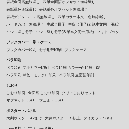
表紙全面箔無線綴じ
表紙全面箔オフセット無線綴じ
表紙単色無線綴じ
表紙単色オフセット無線綴じ
表紙デジタルニス箔無線綴じ
表紙カラー本文二色無線綴じ
ハードカバー無線綴じ
中綴じ冊子
中綴じ冊子(表紙本文同一用紙)
ミシン綴じ冊子
ミシン綴じ冊子(表紙本文同一用紙)
フォトブック
ブックカバー・帯・ケース
ブックカバー印刷
冊子用帯印刷
ブックケース
ペラ印刷
ペラ印刷-フルカラー印刷
ペラ印刷-カラー+白印刷可能
ペラ印刷-単色・モノクロ印刷
ペラ印刷-全面箔印刷
しおり
しおり印刷
全面箔 しおり印刷
クリアしおりセット
マグネットしおり
フェルトしおり
ポスター・パネル
大判ポスター A2まで
大判ポスター B2以上
ダイカットパネル
カード類（ポストカード等）