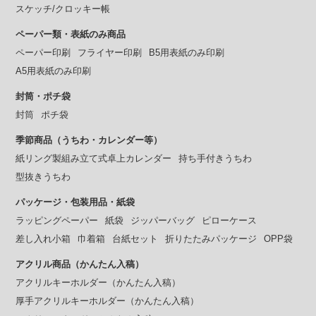
スケッチ/クロッキー帳
ペーパー類・表紙のみ商品
ペーパー印刷
フライヤー印刷
B5用表紙のみ印刷
A5用表紙のみ印刷
封筒・ポチ袋
封筒
ポチ袋
季節商品（うちわ・カレンダー等）
紙リング製組み立て式卓上カレンダー
持ち手付きうちわ
型抜きうちわ
パッケージ・包装用品・紙袋
ラッピングペーパー
紙袋
ジッパーバッグ
ピローケース
差し入れ小箱
巾着箱
台紙セット
折りたたみパッケージ
OPP袋
アクリル商品（かんたん入稿）
アクリルキーホルダー（かんたん入稿）
厚手アクリルキーホルダー（かんたん入稿）