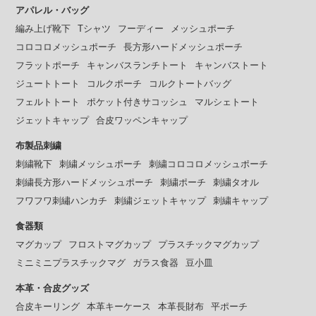
アパレル・バッグ
編み上げ靴下
Tシャツ
フーディー
メッシュポーチ
コロコロメッシュポーチ
長方形ハードメッシュポーチ
フラットポーチ
キャンバスランチトート
キャンバストート
ジュートトート
コルクポーチ
コルクトートバッグ
フェルトトート
ポケット付きサコッシュ
マルシェトート
ジェットキャップ
合皮ワッペンキャップ
布製品刺繍
刺繍靴下
刺繍メッシュポーチ
刺繍コロコロメッシュポーチ
刺繍長方形ハードメッシュポーチ
刺繍ポーチ
刺繍タオル
フワフワ刺繡ハンカチ
刺繍ジェットキャップ
刺繍キャップ
食器類
マグカップ
フロストマグカップ
プラスチックマグカップ
ミニミニプラスチックマグ
ガラス食器
豆小皿
本革・合皮グッズ
合皮キーリング
本革キーケース
本革長財布
平ポーチ