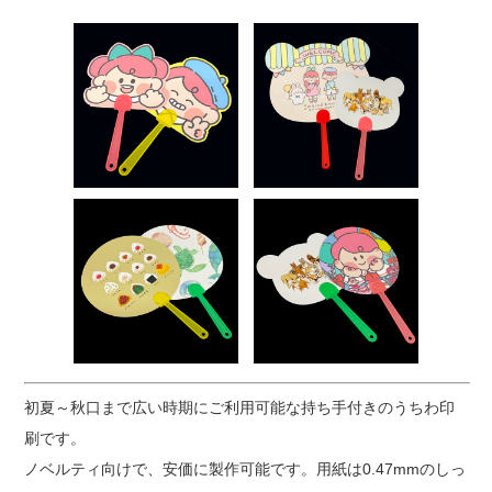
初夏～秋口まで広い時期にご利用可能な持ち手付きのうちわ印
刷です。
ノベルティ向けで、安価に製作可能です。用紙は0.47mmのしっ