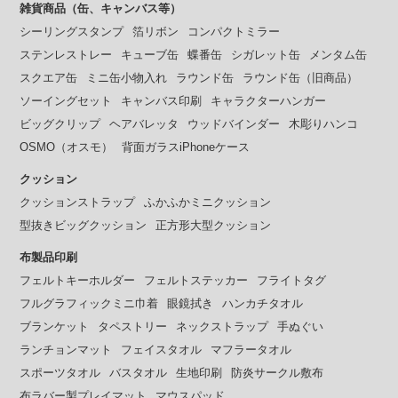
雑貨商品（缶、キャンバス等）
シーリングスタンプ
箔リボン
コンパクトミラー
ステンレストレー
キューブ缶
蝶番缶
シガレット缶
メンタム缶
スクエア缶
ミニ缶小物入れ
ラウンド缶
ラウンド缶（旧商品）
ソーイングセット
キャンバス印刷
キャラクターハンガー
ビッグクリップ
ヘアバレッタ
ウッドバインダー
木彫りハンコ
OSMO（オスモ）
背面ガラスiPhoneケース
クッション
クッションストラップ
ふかふかミニクッション
型抜きビッグクッション
正方形大型クッション
布製品印刷
フェルトキーホルダー
フェルトステッカー
フライトタグ
フルグラフィックミニ巾着
眼鏡拭き
ハンカチタオル
ブランケット
タペストリー
ネックストラップ
手ぬぐい
ランチョンマット
フェイスタオル
マフラータオル
スポーツタオル
バスタオル
生地印刷
防炎サークル敷布
布ラバー製プレイマット
マウスパッド