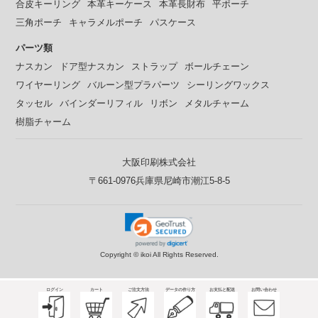
合皮キーリング
本革キーケース
本革長財布
平ポーチ
三角ポーチ
キャラメルポーチ
パスケース
パーツ類
ナスカン
ドア型ナスカン
ストラップ
ボールチェーン
ワイヤーリング
バルーン型プラパーツ
シーリングワックス
タッセル
バインダーリフィル
リボン
メタルチャーム
樹脂チャーム
大阪印刷株式会社
〒661-0976兵庫県尼崎市潮江5-8-5
Copyright ©
ikoi All Rights Reserved.
ログイン
カート
ご注文方法
データの作り方
お支払と配送
お問い合わせ