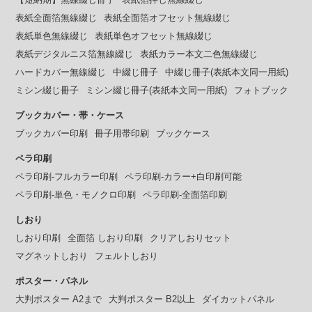
表紙全面箔無線綴じ
表紙全面箔オフセット無線綴じ
表紙単色無線綴じ
表紙単色オフセット無線綴じ
表紙デジタルニス箔無線綴じ
表紙カラー本文二色無線綴じ
ハードカバー無線綴じ
中綴じ冊子
中綴じ冊子(表紙本文同一用紙)
ミシン綴じ冊子
ミシン綴じ冊子(表紙本文同一用紙)
フォトブック
ブックカバー・帯・ケース
ブックカバー印刷
冊子用帯印刷
ブックケース
ペラ印刷
ペラ印刷-フルカラー印刷
ペラ印刷-カラー+白印刷可能
ペラ印刷-単色・モノクロ印刷
ペラ印刷-全面箔印刷
しおり
しおり印刷
全面箔 しおり印刷
クリアしおりセット
マグネットしおり
フェルトしおり
ポスター・パネル
大判ポスター A2まで
大判ポスター B2以上
ダイカットパネル