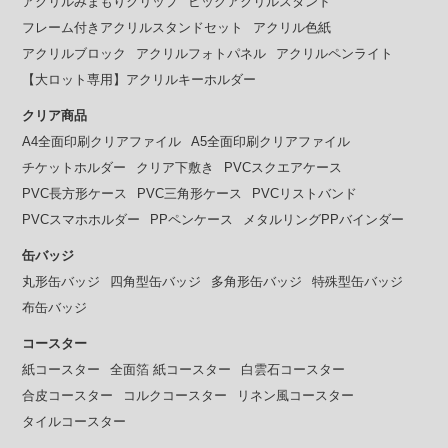
アクリルみまもりクリップ
ビッグアクリルスタンド
フレーム付きアクリルスタンドセット
アクリル色紙
アクリルブロック
アクリルフォトパネル
アクリルペンライト
【大ロット専用】アクリルキーホルダー
クリア商品
A4全面印刷クリアファイル
A5全面印刷クリアファイル
チケットホルダー
クリア下敷き
PVCスクエアケース
PVC長方形ケース
PVC三角形ケース
PVCリストバンド
PVCスマホホルダー
PPペンケース
メタルリングPPバインダー
缶バッジ
丸形缶バッジ
四角型缶バッジ
多角形缶バッジ
特殊型缶バッジ
布缶バッジ
コースター
紙コースター
全面箔 紙コースター
白雲石コースター
合皮コースター
コルクコースター
リネン風コースター
タイルコースター