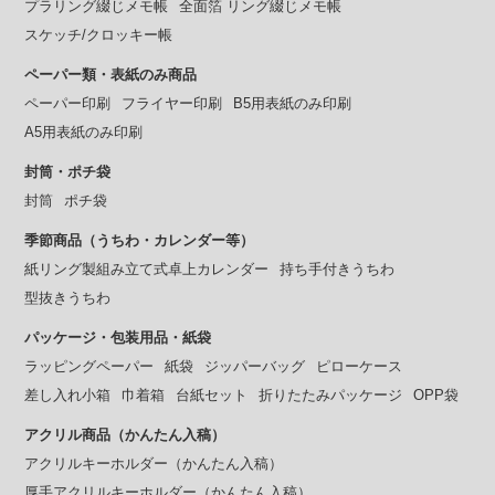
プラリング綴じメモ帳
全面箔 リング綴じメモ帳
スケッチ/クロッキー帳
ペーパー類・表紙のみ商品
ペーパー印刷
フライヤー印刷
B5用表紙のみ印刷
A5用表紙のみ印刷
封筒・ポチ袋
封筒
ポチ袋
季節商品（うちわ・カレンダー等）
紙リング製組み立て式卓上カレンダー
持ち手付きうちわ
型抜きうちわ
パッケージ・包装用品・紙袋
ラッピングペーパー
紙袋
ジッパーバッグ
ピローケース
差し入れ小箱
巾着箱
台紙セット
折りたたみパッケージ
OPP袋
アクリル商品（かんたん入稿）
アクリルキーホルダー（かんたん入稿）
厚手アクリルキーホルダー（かんたん入稿）