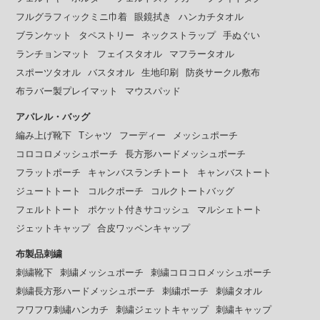
フルグラフィックミニ巾着
眼鏡拭き
ハンカチタオル
ブランケット
タペストリー
ネックストラップ
手ぬぐい
ランチョンマット
フェイスタオル
マフラータオル
スポーツタオル
バスタオル
生地印刷
防炎サークル敷布
布ラバー製プレイマット
マウスパッド
アパレル・バッグ
編み上げ靴下
Tシャツ
フーディー
メッシュポーチ
コロコロメッシュポーチ
長方形ハードメッシュポーチ
フラットポーチ
キャンバスランチトート
キャンバストート
ジュートトート
コルクポーチ
コルクトートバッグ
フェルトトート
ポケット付きサコッシュ
マルシェトート
ジェットキャップ
合皮ワッペンキャップ
布製品刺繍
刺繍靴下
刺繍メッシュポーチ
刺繍コロコロメッシュポーチ
刺繍長方形ハードメッシュポーチ
刺繍ポーチ
刺繍タオル
フワフワ刺繡ハンカチ
刺繍ジェットキャップ
刺繍キャップ