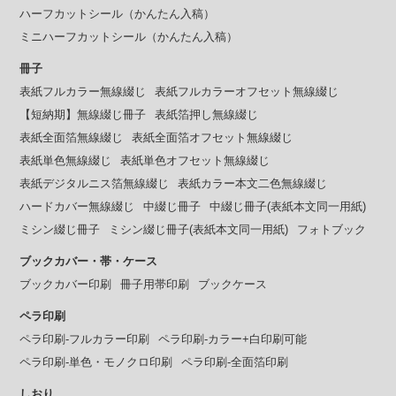
ハーフカットシール（かんたん入稿）
ミニハーフカットシール（かんたん入稿）
冊子
表紙フルカラー無線綴じ
表紙フルカラーオフセット無線綴じ
【短納期】無線綴じ冊子
表紙箔押し無線綴じ
表紙全面箔無線綴じ
表紙全面箔オフセット無線綴じ
表紙単色無線綴じ
表紙単色オフセット無線綴じ
表紙デジタルニス箔無線綴じ
表紙カラー本文二色無線綴じ
ハードカバー無線綴じ
中綴じ冊子
中綴じ冊子(表紙本文同一用紙)
ミシン綴じ冊子
ミシン綴じ冊子(表紙本文同一用紙)
フォトブック
ブックカバー・帯・ケース
ブックカバー印刷
冊子用帯印刷
ブックケース
ペラ印刷
ペラ印刷-フルカラー印刷
ペラ印刷-カラー+白印刷可能
ペラ印刷-単色・モノクロ印刷
ペラ印刷-全面箔印刷
しおり