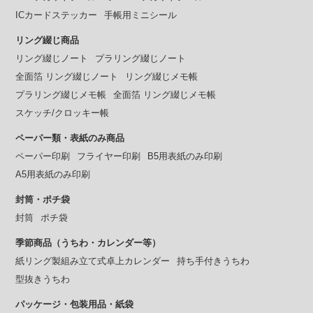
ICカードステッカー
手帳用ミニシール
リング綴じ商品
リング綴じノート
プラリング綴じノート
全面箔 リング綴じノート
リング綴じメモ帳
プラリング綴じメモ帳
全面箔 リング綴じメモ帳
スケッチ/クロッキー帳
ペーパー類・表紙のみ商品
ペーパー印刷
フライヤー印刷
B5用表紙のみ印刷
A5用表紙のみ印刷
封筒・ポチ袋
封筒
ポチ袋
季節商品（うちわ・カレンダー等）
紙リング製組み立て式卓上カレンダー
持ち手付きうちわ
型抜きうちわ
パッケージ・包装用品・紙袋