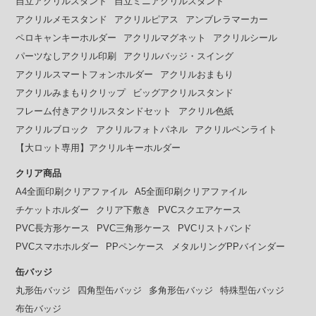
自立アクリルスタンド
自立ミニアクリルスタンド
アクリルメモスタンド
アクリルピアス
アンブレラマーカー
ペロキャンキーホルダー
アクリルマグネット
アクリルシール
パーツなしアクリル印刷
アクリルバッジ・スイング
アクリルスマートフォンホルダー
アクリルおまもり
アクリルみまもりクリップ
ビッグアクリルスタンド
フレーム付きアクリルスタンドセット
アクリル色紙
アクリルブロック
アクリルフォトパネル
アクリルペンライト
【大ロット専用】アクリルキーホルダー
クリア商品
A4全面印刷クリアファイル
A5全面印刷クリアファイル
チケットホルダー
クリア下敷き
PVCスクエアケース
PVC長方形ケース
PVC三角形ケース
PVCリストバンド
PVCスマホホルダー
PPペンケース
メタルリングPPバインダー
缶バッジ
丸形缶バッジ
四角型缶バッジ
多角形缶バッジ
特殊型缶バッジ
布缶バッジ