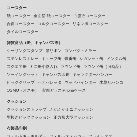
コースター
紙コースター
全面箔 紙コースター
白雲石コースター
合皮コースター
コルクコースター
リネン風コースター
タイルコースター
雑貨商品（缶、キャンバス等）
シーリングスタンプ
箔リボン
コンパクトミラー
ステンレストレー
キューブ缶
蝶番缶
シガレット缶
メンタム缶
スクエア缶
ミニ缶小物入れ
ラウンド缶
ラウンド缶（旧商品）
ソーイングセット
キャンバス印刷
キャラクターハンガー
ビッグクリップ
ヘアバレッタ
ウッドバインダー
木彫りハンコ
OSMO（オスモ）
背面ガラスiPhoneケース
クッション
クッションストラップ
ふかふかミニクッション
型抜きビッグクッション
正方形大型クッション
布製品印刷
フェルトキーホルダー
フェルトステッカー
フライトタグ