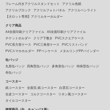
フレーム付きアクリルスタンドセット
アクリル色紙
アクリルブロック
アクリルフォトパネル
アクリルペンライト
【大ロット専用】アクリルキーホルダー
クリア商品
A4全面印刷クリアファイル
A5全面印刷クリアファイル
チケットホルダー
クリア下敷き
PVCスクエアケース
PVC長方形ケース
PVC三角形ケース
PVCリストバンド
PVCスマホホルダー
PPペンケース
メタルリングPPバインダー
缶バッジ
丸形缶バッジ
四角型缶バッジ
多角形缶バッジ
特殊型缶バッジ
布缶バッジ
コースター
紙コースター
全面箔 紙コースター
白雲石コースター
合皮コースター
コルクコースター
リネン風コースター
タイルコースター
雑貨商品（缶、キャンバス等）