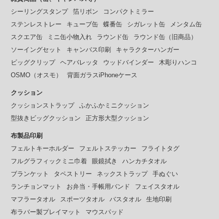
シーリングスタンプ
箔リボン
コンパクトミラー
ステンレストレー
キューブ缶
蝶番缶
シガレット缶
メンタム缶
スクエア缶
ミニ缶小物入れ
ラウンド缶
ラウンド缶（旧商品）
ソーイングセット
キャンバス印刷
キャラクターハンガー
ビッグクリップ
ヘアバレッタ
ウッドバインダー
木彫りハンコ
OSMO（オスモ）
背面ガラスiPhoneケース
クッション
クッションストラップ
ふかふかミニクッション
型抜きビッグクッション
正方形大型クッション
布製品印刷
フェルトキーホルダー
フェルトステッカー
フライトタグ
フルグラフィックミニ巾着
眼鏡拭き
ハンカチタオル
ブランケット
タペストリー
ネックストラップ
手ぬぐい
ランチョンマット
お弁当・手帳用バンド
フェイスタオル
マフラータオル
スポーツタオル
バスタオル
生地印刷
布ラバー製プレイマット
マウスパッド