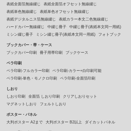
表紙全面箔無線綴じ
表紙全面箔オフセット無線綴じ
表紙単色無線綴じ
表紙単色オフセット無線綴じ
表紙デジタルニス箔無線綴じ
表紙カラー本文二色無線綴じ
ハードカバー無線綴じ
中綴じ冊子
中綴じ冊子(表紙本文同一用紙)
ミシン綴じ冊子
ミシン綴じ冊子(表紙本文同一用紙)
フォトブック
ブックカバー・帯・ケース
ブックカバー印刷
冊子用帯印刷
ブックケース
ペラ印刷
ペラ印刷-フルカラー印刷
ペラ印刷-カラー+白印刷可能
ペラ印刷-単色・モノクロ印刷
ペラ印刷-全面箔印刷
しおり
しおり印刷
全面箔 しおり印刷
クリアしおりセット
マグネットしおり
フェルトしおり
ポスター・パネル
大判ポスター A2まで
大判ポスター B2以上
ダイカットパネル