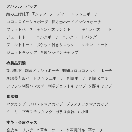
アパレル・バッグ
編み上げ靴下
Tシャツ
フーディー
メッシュポーチ
コロコロメッシュポーチ
長方形ハードメッシュポーチ
フラットポーチ
キャンバスランチトート
キャンバストート
ジュートトート
コルクポーチ
コルクトートバッグ
フェルトトート
ポケット付きサコッシュ
マルシェトート
ジェットキャップ
合皮ワッペンキャップ
布製品刺繍
刺繍靴下
刺繍メッシュポーチ
刺繍コロコロメッシュポーチ
刺繍長方形ハードメッシュポーチ
刺繍ポーチ
刺繍タオル
フワフワ刺繡ハンカチ
刺繍ジェットキャップ
刺繍キャップ
食器類
マグカップ
フロストマグカップ
プラスチックマグカップ
ミニミニプラスチックマグ
ガラス食器
豆小皿
本革・合皮グッズ
合皮キーリング
本革キーケース
本革長財布
平ポーチ