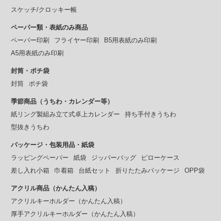
スケッチ/クロッキー帳
ペーパー類・表紙のみ商品
ペーパー印刷
フライヤー印刷
B5用表紙のみ印刷
A5用表紙のみ印刷
封筒・ポチ袋
封筒
ポチ袋
季節商品（うちわ・カレンダー等）
紙リング製組み立て式卓上カレンダー
持ち手付きうちわ
型抜きうちわ
パッケージ・包装用品・紙袋
ラッピングペーパー
紙袋
ジッパーバッグ
ピローケース
差し入れ小箱
巾着箱
台紙セット
折りたたみパッケージ
OPP袋
アクリル商品（かんたん入稿）
アクリルキーホルダー（かんたん入稿）
厚手アクリルキーホルダー（かんたん入稿）