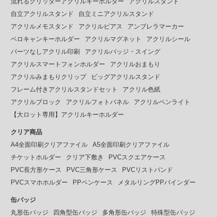
流れるグリッターアクリルキーホルダー
アクリルスタンド
自立アクリルスタンド
自立ミニアクリルスタンド
アクリルメモスタンド
アクリルピアス
アンブレラマーカー
ペロキャンキーホルダー
アクリルマグネット
アクリルシール
パーツなしアクリル印刷
アクリルバッジ・スイング
アクリルスマートフォンホルダー
アクリルおまもり
アクリルみまもりクリップ
ビッグアクリルスタンド
フレーム付きアクリルスタンドセット
アクリル色紙
アクリルブロック
アクリルフォトパネル
アクリルペンライト
【大ロット専用】アクリルキーホルダー
クリア商品
A4全面印刷クリアファイル
A5全面印刷クリアファイル
チケットホルダー
クリア下敷き
PVCスクエアケース
PVC長方形ケース
PVC三角形ケース
PVCリストバンド
PVCスマホホルダー
PPペンケース
メタルリングPPバインダー
缶バッジ
丸形缶バッジ
四角型缶バッジ
多角形缶バッジ
特殊型缶バッジ