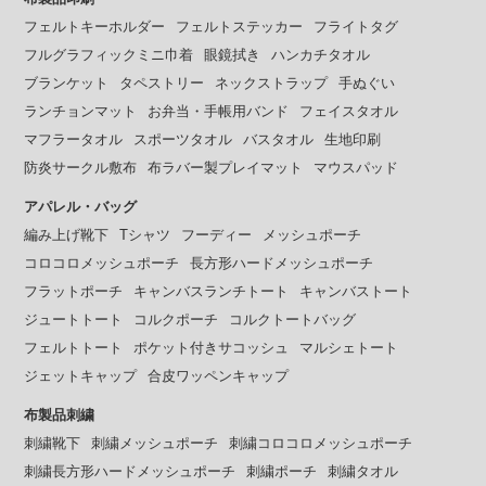
フェルトキーホルダー
フェルトステッカー
フライトタグ
フルグラフィックミニ巾着
眼鏡拭き
ハンカチタオル
ブランケット
タペストリー
ネックストラップ
手ぬぐい
ランチョンマット
お弁当・手帳用バンド
フェイスタオル
マフラータオル
スポーツタオル
バスタオル
生地印刷
防炎サークル敷布
布ラバー製プレイマット
マウスパッド
アパレル・バッグ
編み上げ靴下
Tシャツ
フーディー
メッシュポーチ
コロコロメッシュポーチ
長方形ハードメッシュポーチ
フラットポーチ
キャンバスランチトート
キャンバストート
ジュートトート
コルクポーチ
コルクトートバッグ
フェルトトート
ポケット付きサコッシュ
マルシェトート
ジェットキャップ
合皮ワッペンキャップ
布製品刺繍
刺繍靴下
刺繍メッシュポーチ
刺繍コロコロメッシュポーチ
刺繍長方形ハードメッシュポーチ
刺繍ポーチ
刺繍タオル