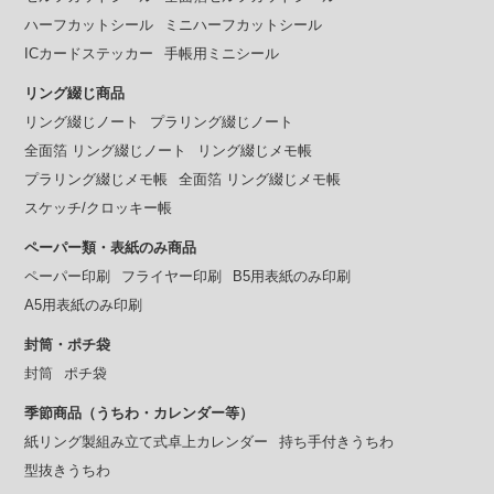
ハーフカットシール
ミニハーフカットシール
ICカードステッカー
手帳用ミニシール
リング綴じ商品
リング綴じノート
プラリング綴じノート
全面箔 リング綴じノート
リング綴じメモ帳
プラリング綴じメモ帳
全面箔 リング綴じメモ帳
スケッチ/クロッキー帳
ペーパー類・表紙のみ商品
ペーパー印刷
フライヤー印刷
B5用表紙のみ印刷
A5用表紙のみ印刷
封筒・ポチ袋
封筒
ポチ袋
季節商品（うちわ・カレンダー等）
紙リング製組み立て式卓上カレンダー
持ち手付きうちわ
型抜きうちわ