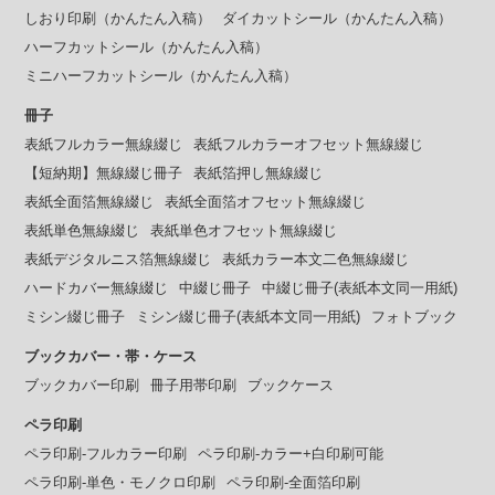
しおり印刷（かんたん入稿）
ダイカットシール（かんたん入稿）
ハーフカットシール（かんたん入稿）
ミニハーフカットシール（かんたん入稿）
冊子
表紙フルカラー無線綴じ
表紙フルカラーオフセット無線綴じ
【短納期】無線綴じ冊子
表紙箔押し無線綴じ
表紙全面箔無線綴じ
表紙全面箔オフセット無線綴じ
表紙単色無線綴じ
表紙単色オフセット無線綴じ
表紙デジタルニス箔無線綴じ
表紙カラー本文二色無線綴じ
ハードカバー無線綴じ
中綴じ冊子
中綴じ冊子(表紙本文同一用紙)
ミシン綴じ冊子
ミシン綴じ冊子(表紙本文同一用紙)
フォトブック
ブックカバー・帯・ケース
ブックカバー印刷
冊子用帯印刷
ブックケース
ペラ印刷
ペラ印刷-フルカラー印刷
ペラ印刷-カラー+白印刷可能
ペラ印刷-単色・モノクロ印刷
ペラ印刷-全面箔印刷