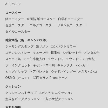
布缶バッジ
コースター
紙コースター
全面箔 紙コースター
白雲石コースター
合皮コースター
コルクコースター
リネン風コースター
タイルコースター
雑貨商品（缶、キャンバス等）
シーリングスタンプ
箔リボン
コンパクトミラー
ステンレストレー
キューブ缶
蝶番缶
シガレット缶
メンタム缶
スクエア缶
ミニ缶小物入れ
ラウンド缶
ラウンド缶（旧商品）
ソーイングセット
キャンバス印刷
キャラクターハンガー
ビッグクリップ
ヘアバレッタ
ウッドバインダー
木彫りハンコ
OSMO（オスモ）
背面ガラスiPhoneケース
クッション
クッションストラップ
ふかふかミニクッション
型抜きビッグクッション
正方形大型クッション
布製品印刷