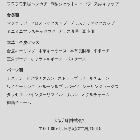
フワフワ刺繡ハンカチ
刺繍ジェットキャップ
刺繍キャップ
食器類
マグカップ
フロストマグカップ
プラスチックマグカップ
ミニミニプラスチックマグ
ガラス食器
豆小皿
本革・合皮グッズ
合皮キーリング
本革キーケース
本革長財布
平ポーチ
三角ポーチ
キャラメルポーチ
パスケース
パーツ類
ナスカン
ドア型ナスカン
ストラップ
ボールチェーン
ワイヤーリング
バルーン型プラパーツ
シーリングワックス
タッセル
バインダーリフィル
リボン
メタルチャーム
樹脂チャーム
大阪印刷株式会社
〒661-0976兵庫県尼崎市潮江5-8-5