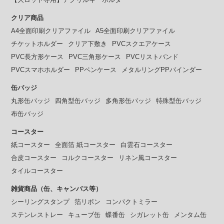
クリア商品
A4全面印刷クリアファイル
A5全面印刷クリアファイル
チケットホルダー
クリア下敷き
PVCスクエアケース
PVC長方形ケース
PVC三角形ケース
PVCリストバンド
PVCスマホホルダー
PPペンケース
メタルリングPPバインダー
缶バッジ
丸形缶バッジ
四角型缶バッジ
多角形缶バッジ
特殊型缶バッジ
布缶バッジ
コースター
紙コースター
全面箔 紙コースター
白雲石コースター
合皮コースター
コルクコースター
リネン風コースター
タイルコースター
雑貨商品（缶、キャンバス等）
シーリングスタンプ
箔リボン
コンパクトミラー
ステンレストレー
キューブ缶
蝶番缶
シガレット缶
メンタム缶