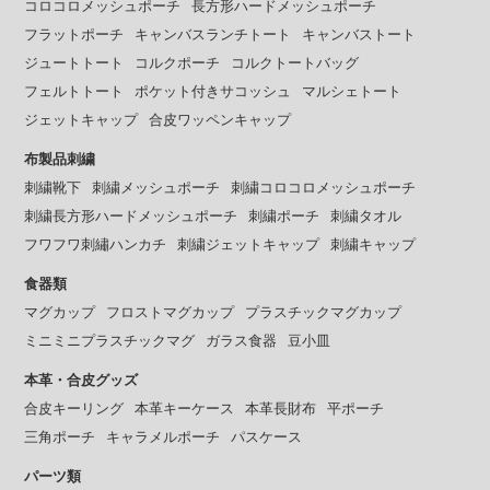
コロコロメッシュポーチ
長方形ハードメッシュポーチ
フラットポーチ
キャンバスランチトート
キャンバストート
ジュートトート
コルクポーチ
コルクトートバッグ
フェルトトート
ポケット付きサコッシュ
マルシェトート
ジェットキャップ
合皮ワッペンキャップ
布製品刺繍
刺繍靴下
刺繍メッシュポーチ
刺繍コロコロメッシュポーチ
刺繍長方形ハードメッシュポーチ
刺繍ポーチ
刺繍タオル
フワフワ刺繡ハンカチ
刺繍ジェットキャップ
刺繍キャップ
食器類
マグカップ
フロストマグカップ
プラスチックマグカップ
ミニミニプラスチックマグ
ガラス食器
豆小皿
本革・合皮グッズ
合皮キーリング
本革キーケース
本革長財布
平ポーチ
三角ポーチ
キャラメルポーチ
パスケース
パーツ類