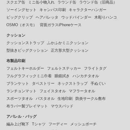
スクエア缶
ミニ缶小物入れ
ラウンド缶
ラウンド缶（旧商品）
ソーイングセット
キャンバス印刷
キャラクターハンガー
ビッグクリップ
ヘアバレッタ
ウッドバインダー
木彫りハンコ
OSMO（オスモ）
背面ガラスiPhoneケース
クッション
クッションストラップ
ふかふかミニクッション
型抜きビッグクッション
正方形大型クッション
布製品印刷
フェルトキーホルダー
フェルトステッカー
フライトタグ
フルグラフィックミニ巾着
眼鏡拭き
ハンカチタオル
ブランケット
タペストリー
ネックストラップ
手ぬぐい
ランチョンマット
フェイスタオル
マフラータオル
スポーツタオル
バスタオル
生地印刷
防炎サークル敷布
布ラバー製プレイマット
マウスパッド
アパレル・バッグ
編み上げ靴下
Tシャツ
フーディー
メッシュポーチ