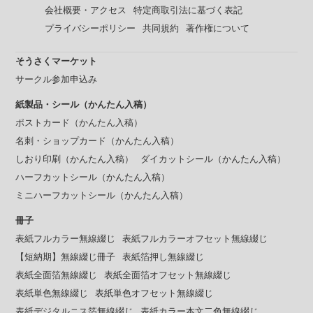
会社概要・アクセス
特定商取引法に基づく表記
プライバシーポリシー
共同規約
著作権について
そうさくマーケット
サークル参加申込み
紙製品・シール（かんたん入稿）
ポストカード（かんたん入稿）
名刺・ショップカード（かんたん入稿）
しおり印刷（かんたん入稿）
ダイカットシール（かんたん入稿）
ハーフカットシール（かんたん入稿）
ミニハーフカットシール（かんたん入稿）
冊子
表紙フルカラー無線綴じ
表紙フルカラーオフセット無線綴じ
【短納期】無線綴じ冊子
表紙箔押し無線綴じ
表紙全面箔無線綴じ
表紙全面箔オフセット無線綴じ
表紙単色無線綴じ
表紙単色オフセット無線綴じ
表紙デジタルニス箔無線綴じ
表紙カラー本文二色無線綴じ