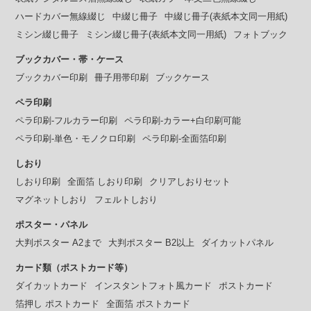
ハードカバー無線綴じ
中綴じ冊子
中綴じ冊子(表紙本文同一用紙)
ミシン綴じ冊子
ミシン綴じ冊子(表紙本文同一用紙)
フォトブック
ブックカバー・帯・ケース
ブックカバー印刷
冊子用帯印刷
ブックケース
ペラ印刷
ペラ印刷-フルカラー印刷
ペラ印刷-カラー+白印刷可能
ペラ印刷-単色・モノクロ印刷
ペラ印刷-全面箔印刷
しおり
しおり印刷
全面箔 しおり印刷
クリアしおりセット
マグネットしおり
フェルトしおり
ポスター・パネル
大判ポスター A2まで
大判ポスター B2以上
ダイカットパネル
カード類（ポストカード等）
ダイカットカード
インスタントフォト風カード
ポストカード
箔押し ポストカード
全面箔 ポストカード