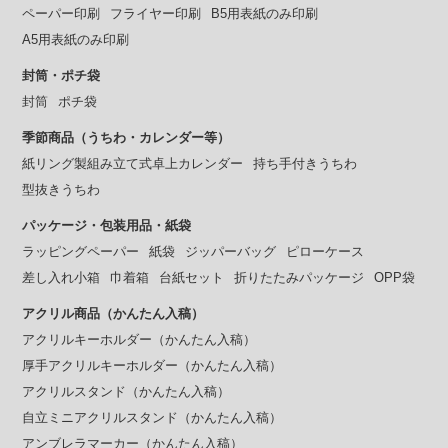
ペーパー印刷
フライヤー印刷
B5用表紙のみ印刷
A5用表紙のみ印刷
封筒・ポチ袋
封筒
ポチ袋
季節商品（うちわ・カレンダー等）
紙リング製組み立て式卓上カレンダー
持ち手付きうちわ
型抜きうちわ
パッケージ・包装用品・紙袋
ラッピングペーパー
紙袋
ジッパーバッグ
ピローケース
差し入れ小箱
巾着箱
台紙セット
折りたたみパッケージ
OPP袋
アクリル商品（かんたん入稿）
アクリルキーホルダー（かんたん入稿）
厚手アクリルキーホルダー（かんたん入稿）
アクリルスタンド（かんたん入稿）
自立ミニアクリルスタンド（かんたん入稿）
アンブレラマーカー（かんたん入稿）