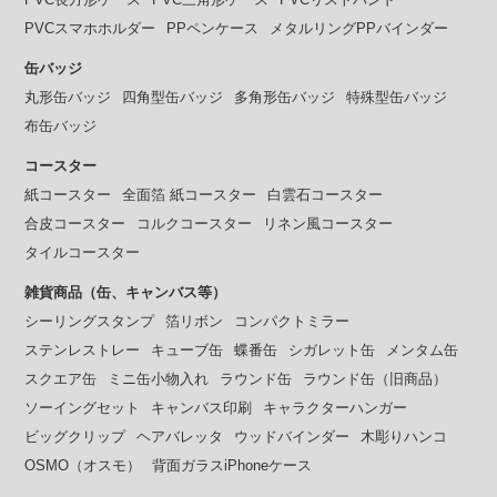
PVCスマホホルダー
PPペンケース
メタルリングPPバインダー
缶バッジ
丸形缶バッジ
四角型缶バッジ
多角形缶バッジ
特殊型缶バッジ
布缶バッジ
コースター
紙コースター
全面箔 紙コースター
白雲石コースター
合皮コースター
コルクコースター
リネン風コースター
タイルコースター
雑貨商品（缶、キャンバス等）
シーリングスタンプ
箔リボン
コンパクトミラー
ステンレストレー
キューブ缶
蝶番缶
シガレット缶
メンタム缶
スクエア缶
ミニ缶小物入れ
ラウンド缶
ラウンド缶（旧商品）
ソーイングセット
キャンバス印刷
キャラクターハンガー
ビッグクリップ
ヘアバレッタ
ウッドバインダー
木彫りハンコ
OSMO（オスモ）
背面ガラスiPhoneケース