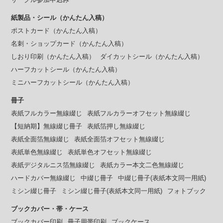
紙製品・シール（かんたん入稿）
ポストカード（かんたん入稿）
名刺・ショップカード（かんたん入稿）
しおり印刷（かんたん入稿）
ダイカットシール（かんたん入稿）
ハーフカットシール（かんたん入稿）
ミニハーフカットシール（かんたん入稿）
冊子
表紙フルカラー無線綴じ
表紙フルカラーオフセット無線綴じ
【短納期】無線綴じ冊子
表紙箔押し無線綴じ
表紙全面箔無線綴じ
表紙全面箔オフセット無線綴じ
表紙単色無線綴じ
表紙単色オフセット無線綴じ
表紙デジタルニス箔無線綴じ
表紙カラー本文二色無線綴じ
ハードカバー無線綴じ
中綴じ冊子
中綴じ冊子(表紙本文同一用紙)
ミシン綴じ冊子
ミシン綴じ冊子(表紙本文同一用紙)
フォトブック
ブックカバー・帯・ケース
ブックカバー印刷
冊子用帯印刷
ブックケース