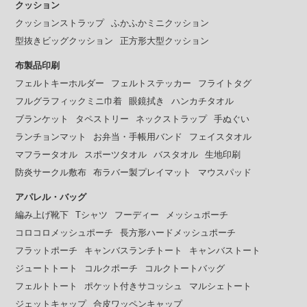
クッション
クッションストラップ
ふかふかミニクッション
型抜きビッグクッション
正方形大型クッション
布製品印刷
フェルトキーホルダー
フェルトステッカー
フライトタグ
フルグラフィックミニ巾着
眼鏡拭き
ハンカチタオル
ブランケット
タペストリー
ネックストラップ
手ぬぐい
ランチョンマット
お弁当・手帳用バンド
フェイスタオル
マフラータオル
スポーツタオル
バスタオル
生地印刷
防炎サークル敷布
布ラバー製プレイマット
マウスパッド
アパレル・バッグ
編み上げ靴下
Tシャツ
フーディー
メッシュポーチ
コロコロメッシュポーチ
長方形ハードメッシュポーチ
フラットポーチ
キャンバスランチトート
キャンバストート
ジュートトート
コルクポーチ
コルクトートバッグ
フェルトトート
ポケット付きサコッシュ
マルシェトート
ジェットキャップ
合皮ワッペンキャップ