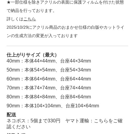
★一部仕様を除きアクリルの表面に保護フィルムを付けた状態
で納品を行っております。
詳しくは
こちら
2025/10/29にアクリル商品のおまかせ仕様の白版やカットライ
ンの生成方法の変更が入っております
仕上がりサイズ（最大）
40mm：本体44×44mm、台座44×34mm
50mm：本体54×54mm、台座54×34mm
60mm：本体64×64mm、台座64×44mm
70mm：本体74×74mm、台座74×44mm
80mm：本体84×84mm、台座84×64mm
90mm：本体104×104mm、台座104×64mm
配送
ネコポス：5個まで330円 ヤマト運輸：
こちらをご確
認ください