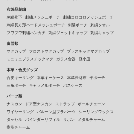
布製品刺繍
刺繍靴下
刺繍メッシュポーチ
刺繍コロコロメッシュポーチ
刺繍長方形ハードメッシュポーチ
刺繍ポーチ
刺繍タオル
フワフワ刺繡ハンカチ
刺繍ジェットキャップ
刺繍キャップ
食器類
マグカップ
フロストマグカップ
プラスチックマグカップ
ミニミニプラスチックマグ
ガラス食器
豆小皿
本革・合皮グッズ
合皮キーリング
本革キーケース
本革長財布
平ポーチ
三角ポーチ
キャラメルポーチ
パスケース
パーツ類
ナスカン
ドア型ナスカン
ストラップ
ボールチェーン
ワイヤーリング
バルーン型プラパーツ
シーリングワックス
タッセル
バインダーリフィル
リボン
メタルチャーム
樹脂チャーム