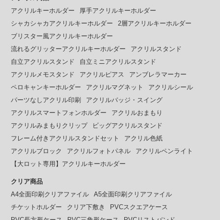
アクリルキーホルダー
厚手アクリルキーホルダー
シャカシャカアクリルキーホルダー
2層アクリルキーホルダー
ブリスター風アクリルキーホルダー
流れるグリッターアクリルキーホルダー
アクリルスタンド
自立アクリルスタンド
自立ミニアクリルスタンド
アクリルメモスタンド
アクリルピアス
アンブレラマーカー
ペロキャンキーホルダー
アクリルマグネット
アクリルシール
パーツなしアクリル印刷
アクリルバッジ・スイング
アクリルスマートフォンホルダー
アクリルおまもり
アクリルみまもりクリップ
ビッグアクリルスタンド
フレーム付きアクリルスタンドセット
アクリル色紙
アクリルブロック
アクリルフォトパネル
アクリルペンライト
【大ロット専用】アクリルキーホルダー
クリア商品
A4全面印刷クリアファイル
A5全面印刷クリアファイル
チケットホルダー
クリア下敷き
PVCスクエアケース
PVC長方形ケース
PVC三角形ケース
PVCリストバンド