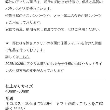
弊社のアクリル商品は、 粒子の細かさが特徴で、価格と品質の
バランスが大変優れています。
特殊形状のナスカンパーツや、メッキ加工の金色が輝くパーツ
もご用意しております。
安価で綺麗、納期も10日程度ですので、ぜひご利用ください。
★一部仕様を除きアクリルの表面に保護フィルムを付けた状態
で納品を行っております。
詳しくは
こちら
2025/10/29にアクリル商品のおまかせ仕様の白版やカットライ
ンの生成方法の変更が入っております
仕上がりサイズ
40mm~80mm
配送
ネコポス：10個まで330円 ヤマト運輸：
こちらをご確
認ください