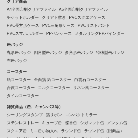
クリア商品
A4全面印刷クリアファイル
A5全面印刷クリアファイル
チケットホルダー
クリア下敷き
PVCスクエアケース
PVC長方形ケース
PVC三角形ケース
PVCリストバンド
PVCスマホホルダー
PPペンケース
メタルリングPPバインダー
缶バッジ
丸形缶バッジ
四角型缶バッジ
多角形缶バッジ
特殊型缶バッジ
布缶バッジ
コースター
紙コースター
全面箔 紙コースター
白雲石コースター
合皮コースター
コルクコースター
リネン風コースター
タイルコースター
雑貨商品（缶、キャンバス等）
シーリングスタンプ
箔リボン
コンパクトミラー
ステンレストレー
キューブ缶
蝶番缶
シガレット缶
メンタム缶
スクエア缶
ミニ缶小物入れ
ラウンド缶
ラウンド缶（旧商品）