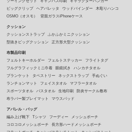
ソーイングセット
キャンバス印刷
キャラクターハンガー
ビッグクリップ
ヘアバレッタ
ウッドバインダー
木彫りハンコ
OSMO（オスモ）
背面ガラスiPhoneケース
クッション
クッションストラップ
ふかふかミニクッション
型抜きビッグクッション
正方形大型クッション
布製品印刷
フェルトキーホルダー
フェルトステッカー
フライトタグ
フルグラフィックミニ巾着
眼鏡拭き
ハンカチタオル
ブランケット
タペストリー
ネックストラップ
手ぬぐい
ランチョンマット
フェイスタオル
マフラータオル
スポーツタオル
バスタオル
生地印刷
防炎サークル敷布
布ラバー製プレイマット
マウスパッド
アパレル・バッグ
編み上げ靴下
Tシャツ
フーディー
メッシュポーチ
コロコロメッシュポーチ
長方形ハードメッシュポーチ