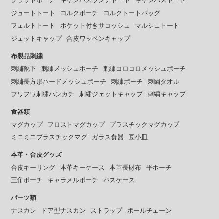
フラットポーチ
キャンバスランチトート
キャンバストート
ジュートトート
コルクポーチ
コルクトートバッグ
フェルトトート
ポケット付きサコッシュ
マルシェトート
ジェットキャップ
合皮ワッペンキャップ
布製品刺繍
刺繍靴下
刺繍メッシュポーチ
刺繍コロコロメッシュポーチ
刺繍長方形ハードメッシュポーチ
刺繍ポーチ
刺繍タオル
フワフワ刺繡ハンカチ
刺繍ジェットキャップ
刺繍キャップ
食器類
マグカップ
フロストマグカップ
プラスチックマグカップ
ミニミニプラスチックマグ
ガラス食器
豆小皿
本革・合皮グッズ
合皮キーリング
本革キーケース
本革長財布
平ポーチ
三角ポーチ
キャラメルポーチ
パスケース
パーツ類
ナスカン
ドア型ナスカン
ストラップ
ボールチェーン