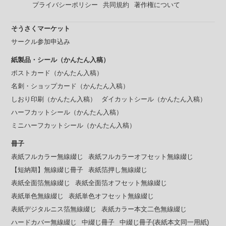
プライバシーポリシー
共同規約
著作権について
そうさくマーケット
サークル参加申込み
紙製品・シール（かんたん入稿）
ポストカード（かんたん入稿）
名刺・ショップカード（かんたん入稿）
しおり印刷（かんたん入稿）
ダイカットシール（かんたん入稿）
ハーフカットシール（かんたん入稿）
ミニハーフカットシール（かんたん入稿）
冊子
表紙フルカラー無線綴じ
表紙フルカラーオフセット無線綴じ
【短納期】無線綴じ冊子
表紙箔押し無線綴じ
表紙全面箔無線綴じ
表紙全面箔オフセット無線綴じ
表紙単色無線綴じ
表紙単色オフセット無線綴じ
表紙デジタルニス箔無線綴じ
表紙カラー本文二色無線綴じ
ハードカバー無線綴じ
中綴じ冊子
中綴じ冊子(表紙本文同一用紙)