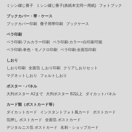
ミシン綴じ冊子
ミシン綴じ冊子(表紙本文同一用紙)
フォトブック
ブックカバー・帯・ケース
ブックカバー印刷
冊子用帯印刷
ブックケース
ペラ印刷
ペラ印刷-フルカラー印刷
ペラ印刷-カラー+白印刷可能
ペラ印刷-単色・モノクロ印刷
ペラ印刷-全面箔印刷
しおり
しおり印刷
全面箔 しおり印刷
クリアしおりセット
マグネットしおり
フェルトしおり
ポスター・パネル
大判ポスター A2まで
大判ポスター B2以上
ダイカットパネル
カード類（ポストカード等）
ダイカットカード
インスタントフォト風カード
ポストカード
箔押し ポストカード
全面箔 ポストカード
デジタルニス箔 ポストカード
名刺・ショップカード