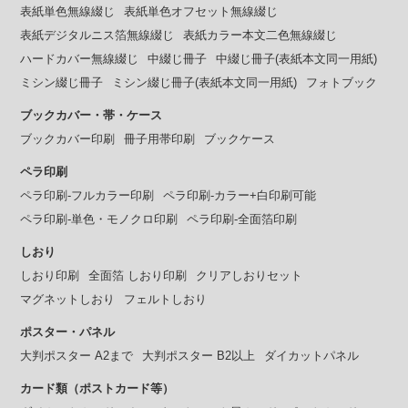
表紙単色無線綴じ
表紙単色オフセット無線綴じ
表紙デジタルニス箔無線綴じ
表紙カラー本文二色無線綴じ
ハードカバー無線綴じ
中綴じ冊子
中綴じ冊子(表紙本文同一用紙)
ミシン綴じ冊子
ミシン綴じ冊子(表紙本文同一用紙)
フォトブック
ブックカバー・帯・ケース
ブックカバー印刷
冊子用帯印刷
ブックケース
ペラ印刷
ペラ印刷-フルカラー印刷
ペラ印刷-カラー+白印刷可能
ペラ印刷-単色・モノクロ印刷
ペラ印刷-全面箔印刷
しおり
しおり印刷
全面箔 しおり印刷
クリアしおりセット
マグネットしおり
フェルトしおり
ポスター・パネル
大判ポスター A2まで
大判ポスター B2以上
ダイカットパネル
カード類（ポストカード等）