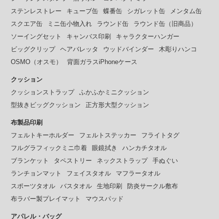
ステンレストレー
キューブ缶
蝶番缶
シガレット缶
メンタム缶
スクエア缶
ミニ缶小物入れ
ラウンド缶
ラウンド缶（旧商品）
ソーイングセット
キャンバス印刷
キャラクターハンガー
ビッグクリップ
ヘアバレッタ
ウッドバインダー
木彫りハンコ
OSMO（オスモ）
背面ガラスiPhoneケース
クッション
クッションストラップ
ふかふかミニクッション
型抜きビッグクッション
正方形大型クッション
布製品印刷
フェルトキーホルダー
フェルトステッカー
フライトタグ
フルグラフィックミニ巾着
眼鏡拭き
ハンカチタオル
ブランケット
タペストリー
ネックストラップ
手ぬぐい
ランチョンマット
フェイスタオル
マフラータオル
スポーツタオル
バスタオル
生地印刷
防炎サークル敷布
布ラバー製プレイマット
マウスパッド
アパレル・バッグ