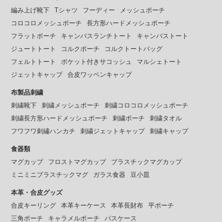
編み上げ靴下
Tシャツ
フーディー
メッシュポーチ
コロコロメッシュポーチ
長方形ハードメッシュポーチ
フラットポーチ
キャンバスランチトート
キャンバストート
ジュートトート
コルクポーチ
コルクトートバッグ
フェルトトート
ポケット付きサコッシュ
マルシェトート
ジェットキャップ
合皮ワッペンキャップ
布製品刺繍
刺繍靴下
刺繍メッシュポーチ
刺繍コロコロメッシュポーチ
刺繍長方形ハードメッシュポーチ
刺繍ポーチ
刺繍タオル
フワフワ刺繡ハンカチ
刺繍ジェットキャップ
刺繍キャップ
食器類
マグカップ
フロストマグカップ
プラスチックマグカップ
ミニミニプラスチックマグ
ガラス食器
豆小皿
本革・合皮グッズ
合皮キーリング
本革キーケース
本革長財布
平ポーチ
三角ポーチ
キャラメルポーチ
パスケース