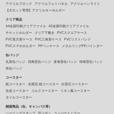
アクリルブロック
アクリルフォトパネル
アクリルペンライト
【大ロット専用】アクリルキーホルダー
クリア商品
A4全面印刷クリアファイル
A5全面印刷クリアファイル
チケットホルダー
クリア下敷き
PVCスクエアケース
PVC長方形ケース
PVC三角形ケース
PVCリストバンド
PVCスマホホルダー
PPペンケース
メタルリングPPバインダー
缶バッジ
丸形缶バッジ
四角型缶バッジ
多角形缶バッジ
特殊型缶バッジ
布缶バッジ
コースター
紙コースター
全面箔 紙コースター
白雲石コースター
合皮コースター
コルクコースター
リネン風コースター
タイルコースター
雑貨商品（缶、キャンバス等）
シーリングスタンプ
箔リボン
コンパクトミラー