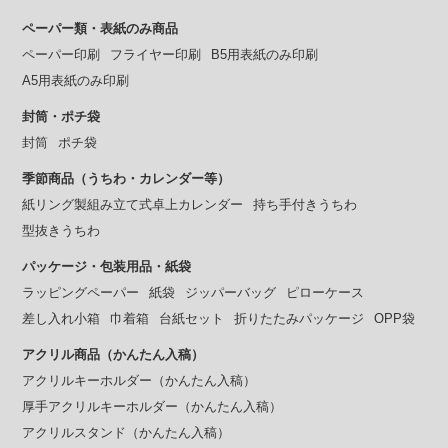
ペーパー類・表紙のみ商品
ペーパー印刷
フライヤー印刷
B5用表紙のみ印刷
A5用表紙のみ印刷
封筒・ポチ袋
封筒
ポチ袋
季節商品（うちわ・カレンダー等）
紙リング製組み立て式卓上カレンダー
持ち手付きうちわ
型抜きうちわ
パッケージ・包装用品・紙袋
ラッピングペーパー
紙袋
ジッパーバッグ
ピローケース
差し入れ小箱
巾着箱
台紙セット
折りたたみパッケージ
OPP袋
アクリル商品（かんたん入稿）
アクリルキーホルダー（かんたん入稿）
厚手アクリルキーホルダー（かんたん入稿）
アクリルスタンド（かんたん入稿）