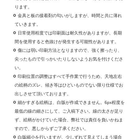
ります。
金具と板の接着剤の匂いがしますが、時間と共に薄れ
ていきます。
日常使用程度では印刷面は耐久性がありますが、長期
間を使用すると色抜けが発生する可能性があります。
傷には弱い印刷方法となりますので、強く擦ったり、
尖ったもので引っかいたりしないようお気を付けくださ
い。
印刷位置の調整はすべて手作業で行うため、天地左右
の絵柄のズレ、傾き等はひどいものでない限り仕様でお
出しさせて頂いております。
細かすぎる絵柄は、白版が作成できません。6px程度を
最低の線の細さにして、ご入稿下さい。線の太さが足り
ず、絵柄がかけていた場合、弊社では責任を負いかねま
すので、悪しからずご了承ください。
白版縮小を行いますが、少しずれて見えてしまう場合