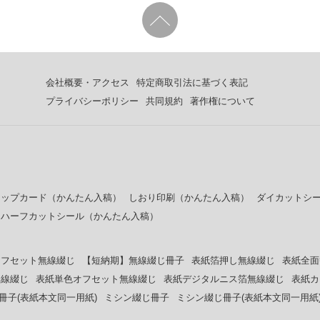
会社概要・アクセス
特定商取引法に基づく表記
プライバシーポリシー
共同規約
著作権について
ョップカード（かんたん入稿）
しおり印刷（かんたん入稿）
ダイカットシ
ニハーフカットシール（かんたん入稿）
オフセット無線綴じ
【短納期】無線綴じ冊子
表紙箔押し無線綴じ
表紙全面
無線綴じ
表紙単色オフセット無線綴じ
表紙デジタルニス箔無線綴じ
表紙カ
冊子(表紙本文同一用紙)
ミシン綴じ冊子
ミシン綴じ冊子(表紙本文同一用紙