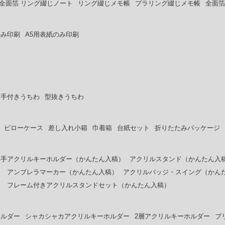
全面箔 リング綴じノート
リング綴じメモ帳
プラリング綴じメモ帳
全面箔
のみ印刷
A5用表紙のみ印刷
ち手付きうちわ
型抜きうちわ
ピローケース
差し入れ小箱
巾着箱
台紙セット
折りたたみパッケージ
厚手アクリルキーホルダー（かんたん入稿）
アクリルスタンド（かんたん入
）
アンブレラマーカー（かんたん入稿）
アクリルバッジ・スイング（かん
）
フレーム付きアクリルスタンドセット（かんたん入稿）
ホルダー
シャカシャカアクリルキーホルダー
2層アクリルキーホルダー
ブ