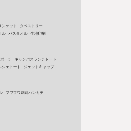
ランケット
タペストリー
オル
バスタオル
生地印刷
トポーチ
キャンバスランチトート
ルシェトート
ジェットキャップ
ル
フワフワ刺繡ハンカチ