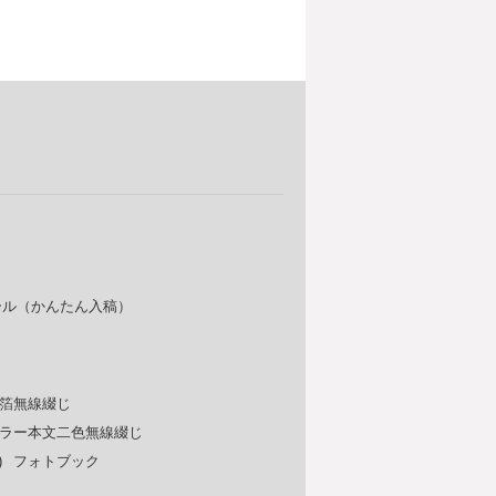
ール（かんたん入稿）
箔無線綴じ
ラー本文二色無線綴じ
)
フォトブック