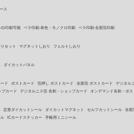
ース
+白印刷可能
ペラ印刷-単色・モノクロ印刷
ペラ印刷-全面箔印刷
おりセット
マグネットしおり
フェルトしおり
上
ダイカットパネル
カード
ポストカード
箔押し ポストカード
全面箔 ポストカード
デジタル
ップカード
デジタルニス箔 名刺・ショップカード
オンデマンド名刺・ポス
ル
定形ダイカットシール
ダイカットマグネット
セルフカットシール
全面
ール
ICカードステッカー
手帳用ミニシール