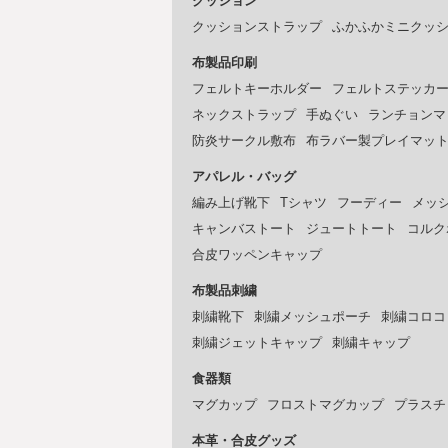
クッション
クッションストラップ
ふかふかミニクッ
布製品印刷
フェルトキーホルダー
フェルトステッカ
ネックストラップ
手ぬぐい
ランチョンマ
防炎サークル敷布
布ラバー製プレイマッ
アパレル・バッグ
編み上げ靴下
Tシャツ
フーディー
メッ
キャンバストート
ジュートトート
コルク
合皮ワッペンキャップ
布製品刺繍
刺繍靴下
刺繍メッシュポーチ
刺繍コロコ
刺繍ジェットキャップ
刺繍キャップ
食器類
マグカップ
フロストマグカップ
プラスチ
本革・合皮グッズ