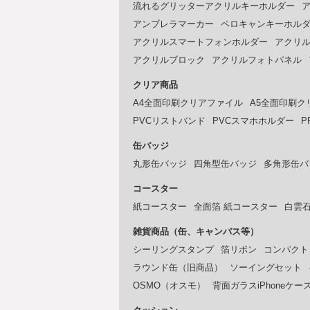
流れるグリッターアクリルキーホルダー
アンブレラマーカー
ペロキャンキーホル
アクリルスマートフォンホルダー
アクリ
アクリルブロック
アクリルフォトパネル
クリア商品
A4全面印刷クリアファイル
A5全面印刷ク
PVCリストバンド
PVCスマホホルダー
P
缶バッジ
丸形缶バッジ
四角型缶バッジ
多角形缶バ
コースター
紙コースター
全面箔 紙コースター
白雲
雑貨商品（缶、キャンバス等）
シーリングスタンプ
箔リボン
コンパクト
ラウンド缶（旧商品）
ソーイングセット
OSMO（オスモ）
背面ガラスiPhoneケー