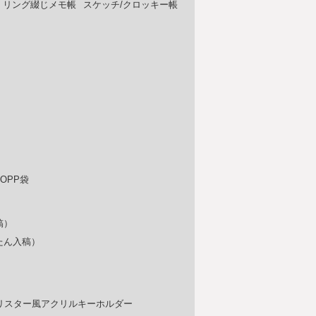
 リング綴じメモ帳
スケッチ/クロッキー帳
OPP袋
稿）
たん入稿）
リスター風アクリルキーホルダー