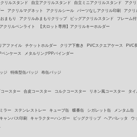
アクリルスタンド
自立アクリルスタンド
自立ミニアクリルスタンド
アクリ
ダー
アクリルマグネット
アクリルシール
パーツなしアクリル印刷
アクリ
ルおまもり
アクリルみまもりクリップ
ビッグアクリルスタンド
フレーム付
アクリルペンライト
【大ロット専用】アクリルキーホルダー
リアファイル
チケットホルダー
クリア下敷き
PVCスクエアケース
PVC
Pペンケース
メタルリングPPバインダー
ッジ
特殊型缶バッジ
布缶バッジ
石コースター
合皮コースター
コルクコースター
リネン風コースター
タイ
ミラー
ステンレストレー
キューブ缶
蝶番缶
シガレット缶
メンタム缶
キャンバス印刷
キャラクターハンガー
ビッグクリップ
ヘアバレッタ
ウ
ス