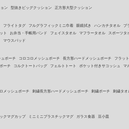
ション
型抜きビッグクッション
正方形大型クッション
ー
フライトタグ
フルグラフィックミニ巾着
眼鏡拭き
ハンカチタオル
ブ
ット
お弁当・手帳用バンド
フェイスタオル
マフラータオル
スポーツタ
ト
マウスパッド
シュポーチ
コロコロメッシュポーチ
長方形ハードメッシュポーチ
フラッ
ポーチ
コルクトートバッグ
フェルトトート
ポケット付きサコッシュ
マ
ロメッシュポーチ
刺繍長方形ハードメッシュポーチ
刺繍ポーチ
刺繍タオ
ックマグカップ
ミニミニプラスチックマグ
ガラス食器
豆小皿