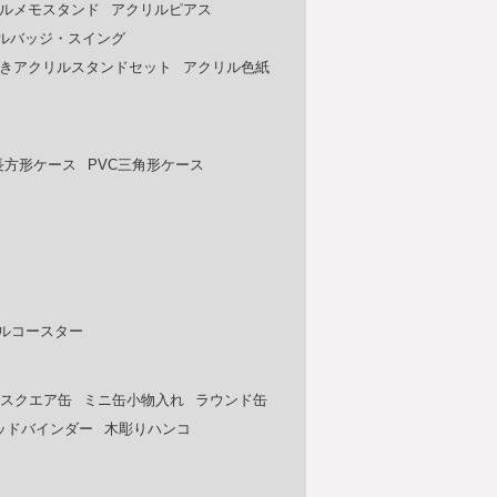
ルメモスタンド
アクリルピアス
ルバッジ・スイング
きアクリルスタンドセット
アクリル色紙
長方形ケース
PVC三角形ケース
ルコースター
スクエア缶
ミニ缶小物入れ
ラウンド缶
ッドバインダー
木彫りハンコ