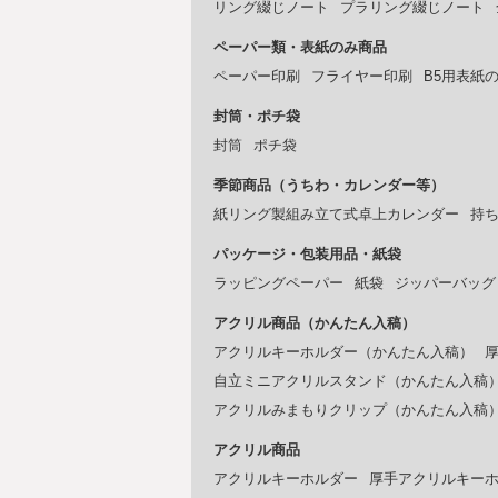
リング綴じノート
プラリング綴じノート
ペーパー類・表紙のみ商品
ペーパー印刷
フライヤー印刷
B5用表紙
封筒・ポチ袋
封筒
ポチ袋
季節商品（うちわ・カレンダー等）
紙リング製組み立て式卓上カレンダー
持
パッケージ・包装用品・紙袋
ラッピングペーパー
紙袋
ジッパーバッグ
アクリル商品（かんたん入稿）
アクリルキーホルダー（かんたん入稿）
自立ミニアクリルスタンド（かんたん入稿
アクリルみまもりクリップ（かんたん入稿
アクリル商品
アクリルキーホルダー
厚手アクリルキー