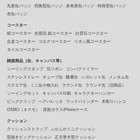
丸形缶バッジ
四角型缶バッジ
多角形缶バッジ
特殊型缶バッジ
布缶バッジ
コースター
紙コースター
全面箔 紙コースター
白雲石コースター
合皮コースター
コルクコースター
リネン風コースター
タイルコースター
雑貨商品（缶、キャンバス等）
シーリングスタンプ
箔リボン
コンパクトミラー
ステンレストレー
キューブ缶
蝶番缶
シガレット缶
メンタム缶
スクエア缶
ミニ缶小物入れ
ラウンド缶
ラウンド缶（旧商品）
ソーイングセット
キャンバス印刷
キャラクターハンガー
ビッグクリップ
ヘアバレッタ
ウッドバインダー
木彫りハンコ
OSMO（オスモ）
背面ガラスiPhoneケース
クッション
クッションストラップ
ふかふかミニクッション
型抜きビッグクッション
正方形大型クッション