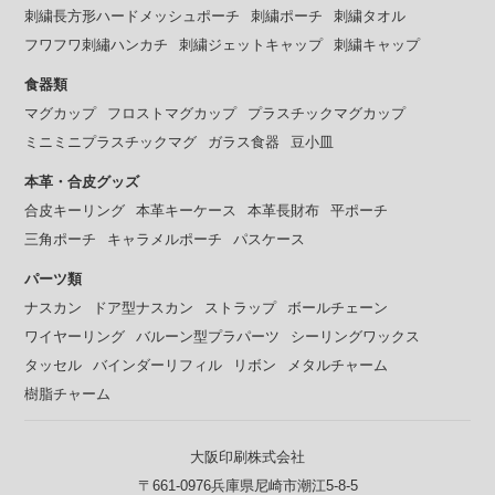
刺繍長方形ハードメッシュポーチ
刺繍ポーチ
刺繍タオル
フワフワ刺繡ハンカチ
刺繍ジェットキャップ
刺繍キャップ
食器類
マグカップ
フロストマグカップ
プラスチックマグカップ
ミニミニプラスチックマグ
ガラス食器
豆小皿
本革・合皮グッズ
合皮キーリング
本革キーケース
本革長財布
平ポーチ
三角ポーチ
キャラメルポーチ
パスケース
パーツ類
ナスカン
ドア型ナスカン
ストラップ
ボールチェーン
ワイヤーリング
バルーン型プラパーツ
シーリングワックス
タッセル
バインダーリフィル
リボン
メタルチャーム
樹脂チャーム
大阪印刷株式会社
〒661-0976兵庫県尼崎市潮江5-8-5