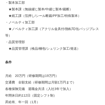
・製本加工部
★製本課（無線綴じ製本/中綴じ製本/裁断）
★紙工課（箔押し/シール断裁/PP加工/特殊製本）
・ノベルティ加工部
★ノベルティ加工課（アクリル金具付/熱転写/缶バッジプレス
等）
・品質管理部
★品質管理課（検品/梱包/シュリンク加工/発送）
条件
月給 20万円（研修期間は19万円）
交通費 全額支給（研修期間は月額1万円まで）
各種保険完備 退職金共済（入社3年で加入）
年間休日約112日（固定シフト制）
昇給有、年一回（1月）