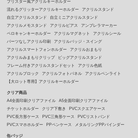
ブリスター風アクリルキーホルダー
流れるグリッターアクリルキーホルダー
アクリルスタンド
自立アクリルスタンド
自立ミニアクリルスタンド
アクリルメモスタンド
アクリルピアス
アンブレラマーカー
ペロキャンキーホルダー
アクリルマグネット
アクリルシール
パーツなしアクリル印刷
アクリルバッジ・スイング
アクリルスマートフォンホルダー
アクリルおまもり
アクリルみまもりクリップ
ビッグアクリルスタンド
フレーム付きアクリルスタンドセット
アクリル色紙
アクリルブロック
アクリルフォトパネル
アクリルペンライト
【大ロット専用】アクリルキーホルダー
クリア商品
A4全面印刷クリアファイル
A5全面印刷クリアファイル
チケットホルダー
クリア下敷き
PVCスクエアケース
PVC長方形ケース
PVC三角形ケース
PVCリストバンド
PVCスマホホルダー
PPペンケース
メタルリングPPバインダー
缶バッジ