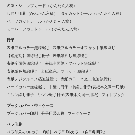
名刺・ショップカード（かんたん入稿）
しおり印刷（かんたん入稿）
ダイカットシール（かんたん入稿）
ハーフカットシール（かんたん入稿）
ミニハーフカットシール（かんたん入稿）
冊子
表紙フルカラー無線綴じ
表紙フルカラーオフセット無線綴じ
【短納期】無線綴じ冊子
表紙箔押し無線綴じ
表紙全面箔無線綴じ
表紙全面箔オフセット無線綴じ
表紙単色無線綴じ
表紙単色オフセット無線綴じ
表紙デジタルニス箔無線綴じ
表紙カラー本文二色無線綴じ
ハードカバー無線綴じ
中綴じ冊子
中綴じ冊子(表紙本文同一用紙)
ミシン綴じ冊子
ミシン綴じ冊子(表紙本文同一用紙)
フォトブック
ブックカバー・帯・ケース
ブックカバー印刷
冊子用帯印刷
ブックケース
ペラ印刷
ペラ印刷-フルカラー印刷
ペラ印刷-カラー+白印刷可能