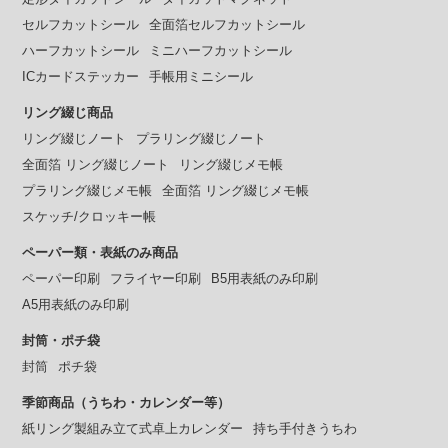
セルフカットシール
全面箔セルフカットシール
ハーフカットシール
ミニハーフカットシール
ICカードステッカー
手帳用ミニシール
リング綴じ商品
リング綴じノート
プラリング綴じノート
全面箔 リング綴じノート
リング綴じメモ帳
プラリング綴じメモ帳
全面箔 リング綴じメモ帳
スケッチ/クロッキー帳
ペーパー類・表紙のみ商品
ペーパー印刷
フライヤー印刷
B5用表紙のみ印刷
A5用表紙のみ印刷
封筒・ポチ袋
封筒
ポチ袋
季節商品（うちわ・カレンダー等）
紙リング製組み立て式卓上カレンダー
持ち手付きうちわ