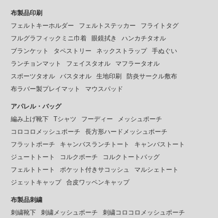
布製品印刷
フェルトキーホルダー
フェルトステッカー
フライトタグ
フルグラフィックミニ巾着
眼鏡拭き
ハンカチタオル
ブランケット
タペストリー
ネックストラップ
手ぬぐい
ランチョンマット
フェイスタオル
マフラータオル
スポーツタオル
バスタオル
生地印刷
防炎サークル敷布
布ラバー製プレイマット
マウスパッド
アパレル・バッグ
編み上げ靴下
Tシャツ
フーディー
メッシュポーチ
コロコロメッシュポーチ
長方形ハードメッシュポーチ
フラットポーチ
キャンバスランチトート
キャンバストート
ジュートトート
コルクポーチ
コルクトートバッグ
フェルトトート
ポケット付きサコッシュ
マルシェトート
ジェットキャップ
合皮ワッペンキャップ
布製品刺繍
刺繍靴下
刺繍メッシュポーチ
刺繍コロコロメッシュポーチ