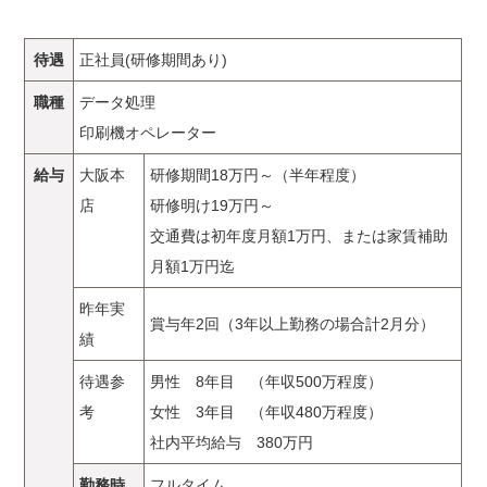
待遇
正社員(研修期間あり)
職種
データ処理
印刷機オペレーター
給与
大阪本
研修期間18万円～（半年程度）
店
研修明け19万円～
交通費は初年度月額1万円、または家賃補助
月額1万円迄
昨年実
賞与年2回（3年以上勤務の場合計2月分）
績
待遇参
男性 8年目 （年収500万程度）
考
女性 3年目 （年収480万程度）
社内平均給与 380万円
勤務時
フルタイム