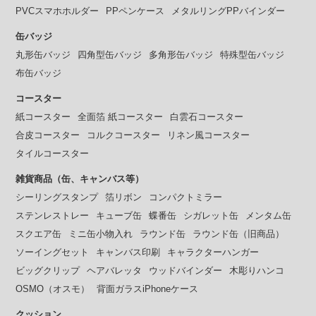
PVCスマホホルダー
PPペンケース
メタルリングPPバインダー
缶バッジ
丸形缶バッジ
四角型缶バッジ
多角形缶バッジ
特殊型缶バッジ
布缶バッジ
コースター
紙コースター
全面箔 紙コースター
白雲石コースター
合皮コースター
コルクコースター
リネン風コースター
タイルコースター
雑貨商品（缶、キャンバス等）
シーリングスタンプ
箔リボン
コンパクトミラー
ステンレストレー
キューブ缶
蝶番缶
シガレット缶
メンタム缶
スクエア缶
ミニ缶小物入れ
ラウンド缶
ラウンド缶（旧商品）
ソーイングセット
キャンバス印刷
キャラクターハンガー
ビッグクリップ
ヘアバレッタ
ウッドバインダー
木彫りハンコ
OSMO（オスモ）
背面ガラスiPhoneケース
クッション