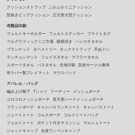
クッションストラップ
ふかふかミニクッション
型抜きビッグクッション
正方形大型クッション
布製品印刷
フェルトキーホルダー
フェルトステッカー
フライトタグ
フルグラフィックミニ巾着
眼鏡拭き
ハンカチタオル
ブランケット
タペストリー
ネックストラップ
手ぬぐい
ランチョンマット
フェイスタオル
マフラータオル
スポーツタオル
バスタオル
生地印刷
防炎サークル敷布
布ラバー製プレイマット
マウスパッド
アパレル・バッグ
編み上げ靴下
Tシャツ
フーディー
メッシュポーチ
コロコロメッシュポーチ
長方形ハードメッシュポーチ
フラットポーチ
キャンバスランチトート
キャンバストート
ジュートトート
コルクポーチ
コルクトートバッグ
フェルトトート
ポケット付きサコッシュ
マルシェトート
ジェットキャップ
合皮ワッペンキャップ