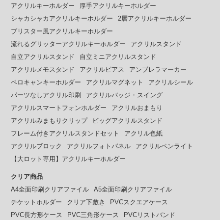
アクリルキーホルダー
厚手アクリルキーホルダー
シャカシャカアクリルキーホルダー
2層アクリルキーホルダー
ブリスター風アクリルキーホルダー
流れるグリッターアクリルキーホルダー
アクリルスタンド
自立アクリルスタンド
自立ミニアクリルスタンド
アクリルメモスタンド
アクリルピアス
アンブレラマーカー
ペロキャンキーホルダー
アクリルマグネット
アクリルシール
パーツなしアクリル印刷
アクリルバッジ・スイング
アクリルスマートフォンホルダー
アクリルおまもり
アクリルみまもりクリップ
ビッグアクリルスタンド
フレーム付きアクリルスタンドセット
アクリル色紙
アクリルブロック
アクリルフォトパネル
アクリルペンライト
【大ロット専用】アクリルキーホルダー
クリア商品
A4全面印刷クリアファイル
A5全面印刷クリアファイル
チケットホルダー
クリア下敷き
PVCスクエアケース
PVC長方形ケース
PVC三角形ケース
PVCリストバンド