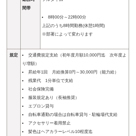
間帯
8時00分～22時00分
上記のうち8時間勤務(休憩1時間)
※部署によって変わります
規定
交通費規定支給（初年度月額10,000円迄 次年度よ
り増額）
昇給年1回 月給換算0円～30,000円（能力給）
残業代 1分単位で支給
社会保険完備
服装規定あり（長袖推奨）
エプロン貸与
自転車通勤の場合は自転車貸与・駐輪場代支給
アクセサリー着用禁止
髪色はヘアカラーレベル10程度迄