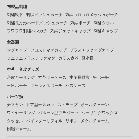
布製品刺繍
刺繍靴下
刺繍メッシュポーチ
刺繍コロコロメッシュポーチ
刺繍長方形ハードメッシュポーチ
刺繍ポーチ
刺繍タオル
フワフワ刺繡ハンカチ
刺繍ジェットキャップ
刺繍キャップ
食器類
マグカップ
フロストマグカップ
プラスチックマグカップ
ミニミニプラスチックマグ
ガラス食器
豆小皿
本革・合皮グッズ
合皮キーリング
本革キーケース
本革長財布
平ポーチ
三角ポーチ
キャラメルポーチ
パスケース
パーツ類
ナスカン
ドア型ナスカン
ストラップ
ボールチェーン
ワイヤーリング
バルーン型プラパーツ
シーリングワックス
タッセル
バインダーリフィル
リボン
メタルチャーム
樹脂チャーム