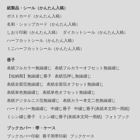
紙製品・シール（かんたん入稿）
ポストカード（かんたん入稿）
名刺・ショップカード（かんたん入稿）
しおり印刷（かんたん入稿）
ダイカットシール（かんたん入稿）
ハーフカットシール（かんたん入稿）
ミニハーフカットシール（かんたん入稿）
冊子
表紙フルカラー無線綴じ
表紙フルカラーオフセット無線綴じ
【短納期】無線綴じ冊子
表紙箔押し無線綴じ
表紙全面箔無線綴じ
表紙全面箔オフセット無線綴じ
表紙単色無線綴じ
表紙単色オフセット無線綴じ
表紙デジタルニス箔無線綴じ
表紙カラー本文二色無線綴じ
ハードカバー無線綴じ
中綴じ冊子
中綴じ冊子(表紙本文同一用紙)
ミシン綴じ冊子
ミシン綴じ冊子(表紙本文同一用紙)
フォトブック
ブックカバー・帯・ケース
ブックカバー印刷
冊子用帯印刷
ブックケース