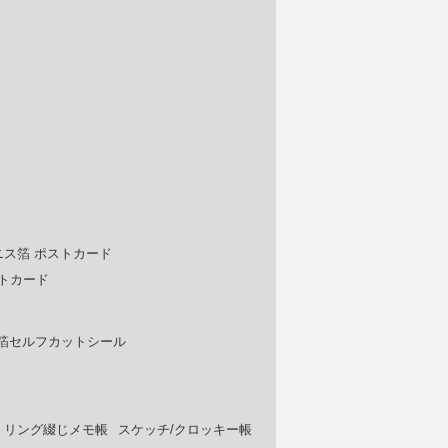
ニス箔 ポストカード
トカード
箔セルフカットシール
 リング綴じメモ帳
スケッチ/クロッキー帳