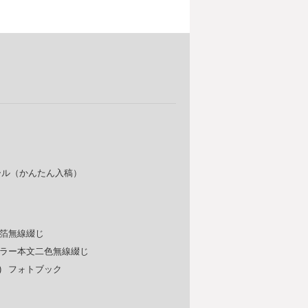
ール（かんたん入稿）
箔無線綴じ
ラー本文二色無線綴じ
)
フォトブック