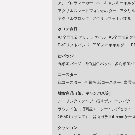
アンブレラマーカー
ペロキャンキーホル
アクリルスマートフォンホルダー
アクリ
アクリルブロック
アクリルフォトパネル
クリア商品
A4全面印刷クリアファイル
A5全面印刷ク
PVCリストバンド
PVCスマホホルダー
P
缶バッジ
丸形缶バッジ
四角型缶バッジ
多角形缶バ
コースター
紙コースター
全面箔 紙コースター
白雲
雑貨商品（缶、キャンバス等）
シーリングスタンプ
箔リボン
コンパクト
ラウンド缶（旧商品）
ソーイングセット
OSMO（オスモ）
背面ガラスiPhoneケー
クッション