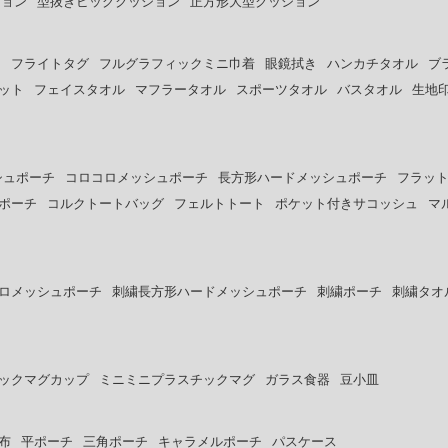
ション
型抜きビッグクッション
正方形大型クッション
ー
フライトタグ
フルグラフィックミニ巾着
眼鏡拭き
ハンカチタオル
ブ
ット
フェイスタオル
マフラータオル
スポーツタオル
バスタオル
生地
シュポーチ
コロコロメッシュポーチ
長方形ハードメッシュポーチ
フラッ
ポーチ
コルクトートバッグ
フェルトトート
ポケット付きサコッシュ
マ
ロメッシュポーチ
刺繍長方形ハードメッシュポーチ
刺繍ポーチ
刺繍タオ
ックマグカップ
ミニミニプラスチックマグ
ガラス食器
豆小皿
布
平ポーチ
三角ポーチ
キャラメルポーチ
パスケース