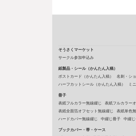
そうさくマーケット
サークル参加申込み
紙製品・シール（かんたん入稿）
ポストカード（かんたん入稿）
名刺・シ
ハーフカットシール（かんたん入稿）
ミ
冊子
表紙フルカラー無線綴じ
表紙フルカラー
表紙全面箔オフセット無線綴じ
表紙単色
ハードカバー無線綴じ
中綴じ冊子
中綴じ
ブックカバー・帯・ケース