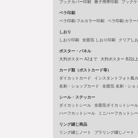
ブックカバー印刷
冊子用帯印刷
ブックケ
ペラ印刷
ペラ印刷-フルカラー印刷
ペラ印刷-カラー
しおり
しおり印刷
全面箔 しおり印刷
クリアし
ポスター・パネル
大判ポスター A2まで
大判ポスター B2以
カード類（ポストカード等）
ダイカットカード
インスタントフォト風
名刺・ショップカード
全面箔 名刺・ショ
シール・ステッカー
ダイカットシール
全面箔ダイカットシー
ハーフカットシール
ミニハーフカットシ
リング綴じ商品
リング綴じノート
プラリング綴じノート