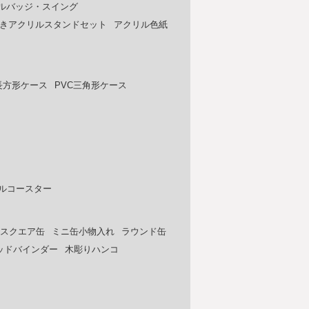
ルバッジ・スイング
きアクリルスタンドセット
アクリル色紙
長方形ケース
PVC三角形ケース
ルコースター
スクエア缶
ミニ缶小物入れ
ラウンド缶
ッドバインダー
木彫りハンコ