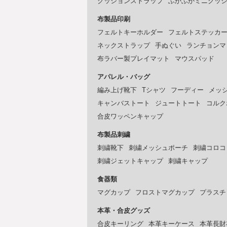
クッションストラップ
ふかふかミニクッ
布製品印刷
フェルトキーホルダー
フェルトステッカ
ネックストラップ
手ぬぐい
ランチョンマ
布ラバー製プレイマット
マウスパッド
アパレル・バッグ
編み上げ靴下
Tシャツ
フーディー
メッ
キャンバストート
ジュートトート
コルク
合皮ワッペンキャップ
布製品刺繍
刺繍靴下
刺繍メッシュポーチ
刺繍コロコ
刺繍ジェットキャップ
刺繍キャップ
食器類
マグカップ
フロストマグカップ
プラスチ
本革・合皮グッズ
合皮キーリング
本革キーケース
本革長財