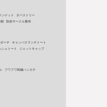
ランケット
タペストリー
印刷
防炎サークル敷布
トポーチ
キャンバスランチトート
ルシェトート
ジェットキャップ
ル
フワフワ刺繡ハンカチ