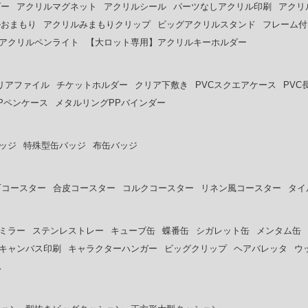
ダー
アクリルマグネット
アクリルシール
パーツなしアクリル印刷
アクリ
ルおまもり
アクリルみまもりクリップ
ビッグアクリルスタンド
フレーム付
アクリルペンライト
【大ロット専用】アクリルキーホルダー
リアファイル
チケットホルダー
クリア下敷き
PVCスクエアケース
PVC
Pペンケース
メタルリングPPバインダー
ッジ
特殊型缶バッジ
布缶バッジ
石コースター
合皮コースター
コルクコースター
リネン風コースター
タイ
ミラー
ステンレストレー
キューブ缶
蝶番缶
シガレット缶
メンタム缶
キャンバス印刷
キャラクターハンガー
ビッグクリップ
ヘアバレッタ
ウ
ス