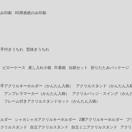
のみ印刷
A5用表紙のみ印刷
ち手付きうちわ
型抜きうちわ
ピローケース
差し入れ小箱
巾着箱
台紙セット
折りたたみパッケージ
厚手アクリルキーホルダー（かんたん入稿）
アクリルスタンド（かんたん入
）
アンブレラマーカー（かんたん入稿）
アクリルバッジ・スイング（かん
）
フレーム付きアクリルスタンドセット（かんたん入稿）
ホルダー
シャカシャカアクリルキーホルダー
2層アクリルキーホルダー
ブ
アクリルスタンド
自立アクリルスタンド
自立ミニアクリルスタンド
アクリ