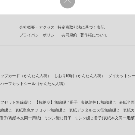
会社概要・アクセス
特定商取引法に基づく表記
プライバシーポリシー
共同規約
著作権について
ョップカード（かんたん入稿）
しおり印刷（かんたん入稿）
ダイカットシ
ニハーフカットシール（かんたん入稿）
オフセット無線綴じ
【短納期】無線綴じ冊子
表紙箔押し無線綴じ
表紙全面
無線綴じ
表紙単色オフセット無線綴じ
表紙デジタルニス箔無線綴じ
表紙カ
冊子(表紙本文同一用紙)
ミシン綴じ冊子
ミシン綴じ冊子(表紙本文同一用紙