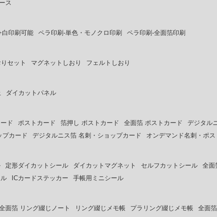
ース
+白印刷可能
ペラ印刷-単色・モノクロ印刷
ペラ印刷-全面箔印刷
おりセット
マグネットしおり
フェルトしおり
上
ダイカットパネル
カード
ポストカード
箔押し ポストカード
全面箔 ポストカード
デジタル
ップカード
デジタルニス箔 名刺・ショップカード
オンデマンド名刺・ポス
ル
定形ダイカットシール
ダイカットマグネット
セルフカットシール
全面
ール
ICカードステッカー
手帳用ミニシール
全面箔 リング綴じノート
リング綴じメモ帳
プラリング綴じメモ帳
全面箔