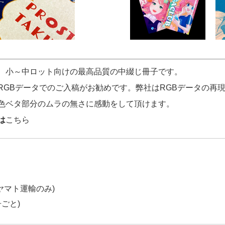
、小～中ロット向けの最高品質の中綴じ冊子です。
RGBデータでのご入稿がお勧めです。弊社はRGBデータの再
色ベタ部分のムラの無さに感動をして頂けます。
は
こちら
(ヤマト運輸のみ)
冊ごと)