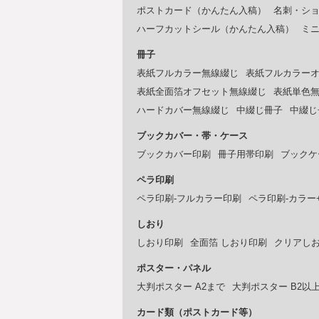
ポストカード（かんたん入稿）
名刺・シ
ハーフカットシール（かんたん入稿）
ミ
冊子
表紙フルカラー無線綴じ
表紙フルカラー
表紙全面箔オフセット無線綴じ
表紙単色
ハードカバー無線綴じ
中綴じ冊子
中綴じ
ブックカバー・帯・ケース
ブックカバー印刷
冊子用帯印刷
ブックケ
ペラ印刷
ペラ印刷-フルカラー印刷
ペラ印刷-カラー
しおり
しおり印刷
全面箔 しおり印刷
クリアし
ポスター・パネル
大判ポスター A2まで
大判ポスター B2以
カード類（ポストカード等）