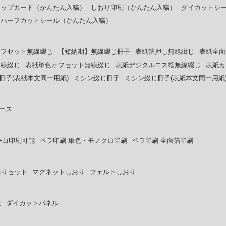
ョップカード（かんたん入稿）
しおり印刷（かんたん入稿）
ダイカットシ
ニハーフカットシール（かんたん入稿）
オフセット無線綴じ
【短納期】無線綴じ冊子
表紙箔押し無線綴じ
表紙全面
無線綴じ
表紙単色オフセット無線綴じ
表紙デジタルニス箔無線綴じ
表紙カ
冊子(表紙本文同一用紙)
ミシン綴じ冊子
ミシン綴じ冊子(表紙本文同一用紙
ース
+白印刷可能
ペラ印刷-単色・モノクロ印刷
ペラ印刷-全面箔印刷
おりセット
マグネットしおり
フェルトしおり
上
ダイカットパネル