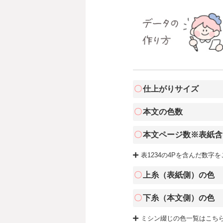
仕上がりサイズ
本文の色数
本文ページ数※表紙含
表1234の4Pを含んだ数字
上糸（表紙側）の色
下糸（本文側）の色
ミシン綴じの色一覧はこち