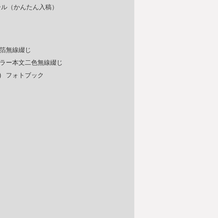
ール（かんたん入稿）
箔無線綴じ
ラー本文二色無線綴じ
)
フォトブック