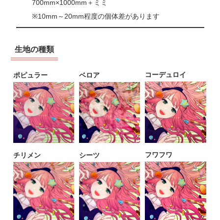
700mm×1000mm＋ミミ
※10mm～20mm程度の個体差があります
生地の種類
コーデュロイ
ポピュラー
ベロア
フワフワ
チリメン
シーツ