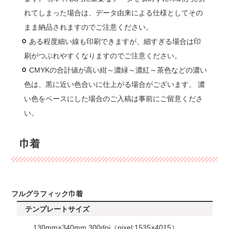
れてしまった場合は、データ由来による仕様としてその
まま納品されますのでご注意ください。
ある程度細い線も印刷できますが、細すぎる場合は印
刷がつぶれやすくなりますのでご注意ください。
CMYKの合計値が高い紺～濃緑～濃紅～茶色などの濃い
色は、黒に近い色合いに仕上がる場合がございます。 濃
い色をベースにした場合のご入稿は事前にご留意くださ
い。
巾着
フルグラフィック巾着
テンプレートサイズ
130mm×340mm 300dpi（pixel:1535×4015）