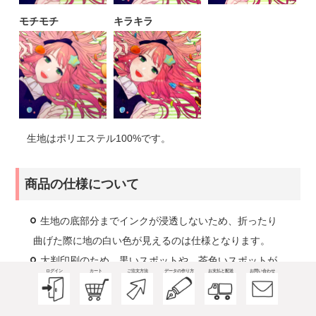
モチモチ
キラキラ
生地はポリエステル100%です。
商品の仕様について
生地の底部分までインクが浸透しないため、折ったり
曲げた際に地の白い色が見えるのは仕様となります。
大判印刷のため、黒いスポットや、茶色いスポットが
ログイン
カート
ご注文方法
データの作り方
お支払と配送
お問い合わせ
印刷面に入る可能性があります。ある程度までは仕様と
してお出しさせていただきます。