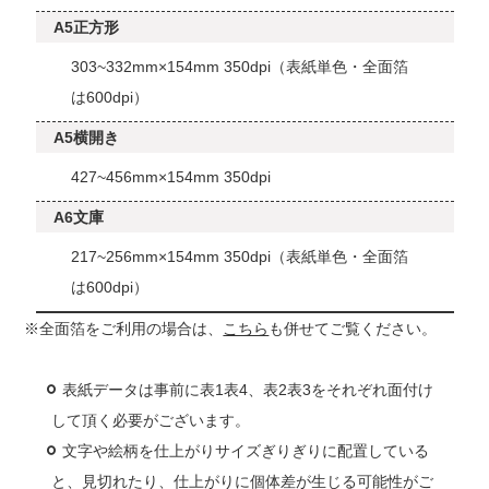
A5正方形
303~332mm×154mm 350dpi（表紙単色・全面箔
は600dpi）
A5横開き
427~456mm×154mm 350dpi
A6文庫
217~256mm×154mm 350dpi（表紙単色・全面箔
は600dpi）
※全面箔をご利用の場合は、
こちら
も併せてご覧ください。
表紙データは事前に表1表4、表2表3をそれぞれ面付け
して頂く必要がございます。
文字や絵柄を仕上がりサイズぎりぎりに配置している
と、見切れたり、仕上がりに個体差が生じる可能性がご