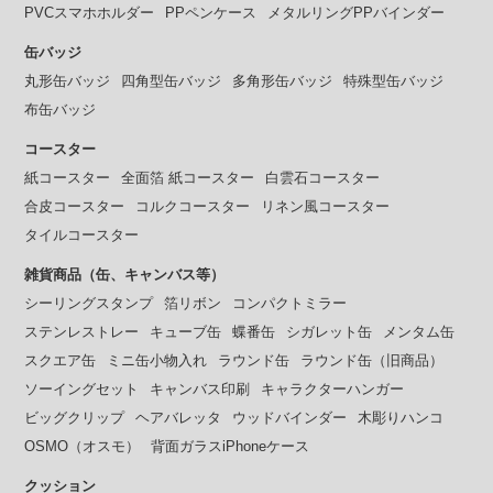
PVCスマホホルダー
PPペンケース
メタルリングPPバインダー
缶バッジ
丸形缶バッジ
四角型缶バッジ
多角形缶バッジ
特殊型缶バッジ
布缶バッジ
コースター
紙コースター
全面箔 紙コースター
白雲石コースター
合皮コースター
コルクコースター
リネン風コースター
タイルコースター
雑貨商品（缶、キャンバス等）
シーリングスタンプ
箔リボン
コンパクトミラー
ステンレストレー
キューブ缶
蝶番缶
シガレット缶
メンタム缶
スクエア缶
ミニ缶小物入れ
ラウンド缶
ラウンド缶（旧商品）
ソーイングセット
キャンバス印刷
キャラクターハンガー
ビッグクリップ
ヘアバレッタ
ウッドバインダー
木彫りハンコ
OSMO（オスモ）
背面ガラスiPhoneケース
クッション