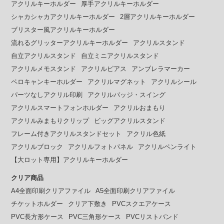
アクリルキーホルダー
厚手アクリルキーホルダー
シャカシャカアクリルキーホルダー
2層アクリルキーホルダー
ブリスター風アクリルキーホルダー
流れるグリッターアクリルキーホルダー
アクリルスタンド
自立アクリルスタンド
自立ミニアクリルスタンド
アクリルメモスタンド
アクリルピアス
アンブレラマーカー
ペロキャンキーホルダー
アクリルマグネット
アクリルシール
パーツなしアクリル印刷
アクリルバッジ・スイング
アクリルスマートフォンホルダー
アクリルおまもり
アクリルみまもりクリップ
ビッグアクリルスタンド
フレーム付きアクリルスタンドセット
アクリル色紙
アクリルブロック
アクリルフォトパネル
アクリルペンライト
【大ロット専用】アクリルキーホルダー
クリア商品
A4全面印刷クリアファイル
A5全面印刷クリアファイル
チケットホルダー
クリア下敷き
PVCスクエアケース
PVC長方形ケース
PVC三角形ケース
PVCリストバンド