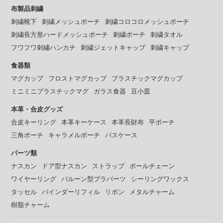
布製品刺繍
刺繍靴下
刺繍メッシュポーチ
刺繍コロコロメッシュポーチ
刺繍長方形ハードメッシュポーチ
刺繍ポーチ
刺繍タオル
フワフワ刺繡ハンカチ
刺繍ジェットキャップ
刺繍キャップ
食器類
マグカップ
フロストマグカップ
プラスチックマグカップ
ミニミニプラスチックマグ
ガラス食器
豆小皿
本革・合皮グッズ
合皮キーリング
本革キーケース
本革長財布
平ポーチ
三角ポーチ
キャラメルポーチ
パスケース
パーツ類
ナスカン
ドア型ナスカン
ストラップ
ボールチェーン
ワイヤーリング
バルーン型プラパーツ
シーリングワックス
タッセル
バインダーリフィル
リボン
メタルチャーム
樹脂チャーム