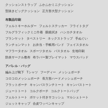
クッションストラップ
ふかふかミニクッション
型抜きビッグクッション
正方形大型クッション
布製品印刷
フェルトキーホルダー
フェルトステッカー
フライトタグ
フルグラフィックミニ巾着
眼鏡拭き
ハンカチタオル
ブランケット
タペストリー
ネックストラップ
手ぬぐい
ランチョンマット
お弁当・手帳用バンド
フェイスタオル
マフラータオル
スポーツタオル
バスタオル
生地印刷
防炎サークル敷布
布ラバー製プレイマット
マウスパッド
アパレル・バッグ
編み上げ靴下
Tシャツ
フーディー
メッシュポーチ
コロコロメッシュポーチ
長方形ハードメッシュポーチ
フラットポーチ
キャンバスランチトート
キャンバストート
ジュートトート
コルクポーチ
コルクトートバッグ
フェルトトート
ポケット付きサコッシュ
マルシェトート
ジェットキャップ
合皮ワッペンキャップ