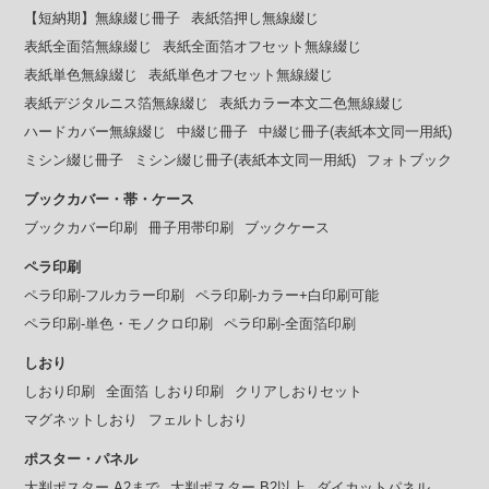
【短納期】無線綴じ冊子
表紙箔押し無線綴じ
表紙全面箔無線綴じ
表紙全面箔オフセット無線綴じ
表紙単色無線綴じ
表紙単色オフセット無線綴じ
表紙デジタルニス箔無線綴じ
表紙カラー本文二色無線綴じ
ハードカバー無線綴じ
中綴じ冊子
中綴じ冊子(表紙本文同一用紙)
ミシン綴じ冊子
ミシン綴じ冊子(表紙本文同一用紙)
フォトブック
ブックカバー・帯・ケース
ブックカバー印刷
冊子用帯印刷
ブックケース
ペラ印刷
ペラ印刷-フルカラー印刷
ペラ印刷-カラー+白印刷可能
ペラ印刷-単色・モノクロ印刷
ペラ印刷-全面箔印刷
しおり
しおり印刷
全面箔 しおり印刷
クリアしおりセット
マグネットしおり
フェルトしおり
ポスター・パネル
大判ポスター A2まで
大判ポスター B2以上
ダイカットパネル