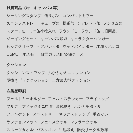
雑貨商品（缶、キャンバス等）
シーリングスタンプ
箔リボン
コンパクトミラー
ステンレストレー
キューブ缶
蝶番缶
シガレット缶
メンタム缶
スクエア缶
ミニ缶小物入れ
ラウンド缶
ラウンド缶（旧商品）
ソーイングセット
キャンバス印刷
キャラクターハンガー
ビッグクリップ
ヘアバレッタ
ウッドバインダー
木彫りハンコ
OSMO（オスモ）
背面ガラスiPhoneケース
クッション
クッションストラップ
ふかふかミニクッション
型抜きビッグクッション
正方形大型クッション
布製品印刷
フェルトキーホルダー
フェルトステッカー
フライトタグ
フルグラフィックミニ巾着
眼鏡拭き
ハンカチタオル
ブランケット
タペストリー
ネックストラップ
手ぬぐい
ランチョンマット
フェイスタオル
マフラータオル
スポーツタオル
バスタオル
生地印刷
防炎サークル敷布