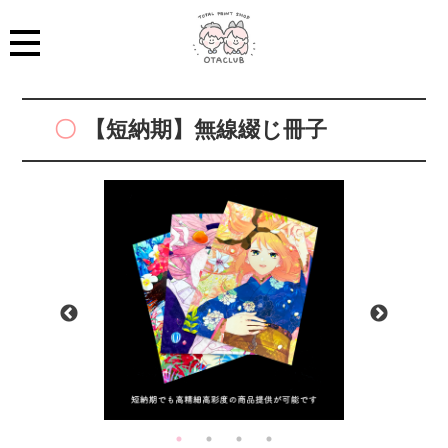
【短納期】無線綴じ冊子