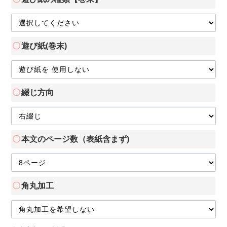
遊び紙(巻末)
綴じ方向
本文のページ数（表紙含まず)
角丸加工