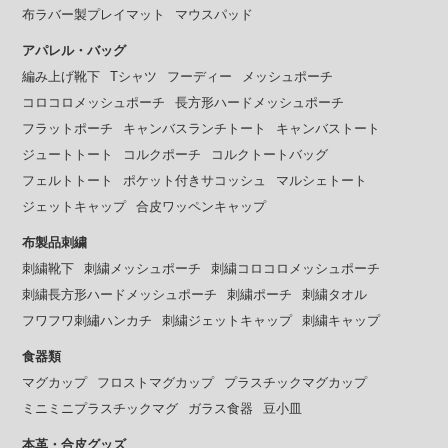
布ラバー製プレイマット
マウスパッド
アパレル・バッグ
編み上げ靴下
Tシャツ
フーディー
メッシュポーチ
コロコロメッシュポーチ
長方形ハードメッシュポーチ
フラットポーチ
キャンバスランチトート
キャンバストート
ジュートトート
コルクポーチ
コルクトートバッグ
フェルトトート
ポケット付きサコッシュ
マルシェトート
ジェットキャップ
合皮ワッペンキャップ
布製品刺繍
刺繍靴下
刺繍メッシュポーチ
刺繍コロコロメッシュポーチ
刺繍長方形ハードメッシュポーチ
刺繍ポーチ
刺繍タオル
フワフワ刺繡ハンカチ
刺繍ジェットキャップ
刺繍キャップ
食器類
マグカップ
フロストマグカップ
プラスチックマグカップ
ミニミニプラスチックマグ
ガラス食器
豆小皿
本革・合皮グッズ