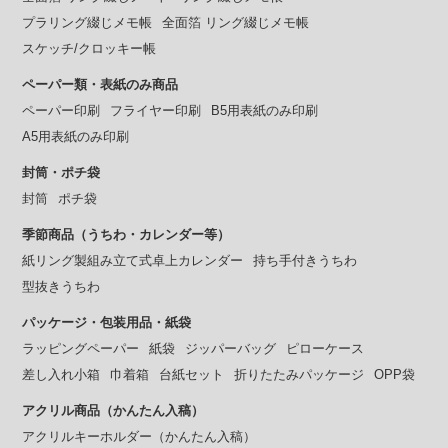
プラリング綴じメモ帳
全面箔 リング綴じメモ帳
スケッチ/クロッキー帳
ペーパー類・表紙のみ商品
ペーパー印刷
フライヤー印刷
B5用表紙のみ印刷
A5用表紙のみ印刷
封筒・ポチ袋
封筒
ポチ袋
季節商品（うちわ・カレンダー等）
紙リング製組み立て式卓上カレンダー
持ち手付きうちわ
型抜きうちわ
パッケージ・包装用品・紙袋
ラッピングペーパー
紙袋
ジッパーバッグ
ピローケース
差し入れ小箱
巾着箱
台紙セット
折りたたみパッケージ
OPP袋
アクリル商品（かんたん入稿）
アクリルキーホルダー（かんたん入稿）