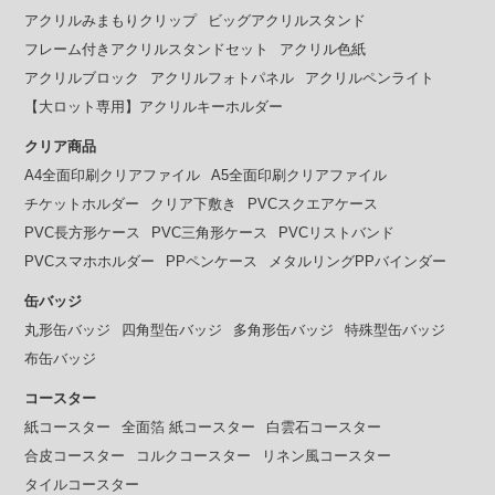
アクリルみまもりクリップ
ビッグアクリルスタンド
フレーム付きアクリルスタンドセット
アクリル色紙
アクリルブロック
アクリルフォトパネル
アクリルペンライト
【大ロット専用】アクリルキーホルダー
クリア商品
A4全面印刷クリアファイル
A5全面印刷クリアファイル
チケットホルダー
クリア下敷き
PVCスクエアケース
PVC長方形ケース
PVC三角形ケース
PVCリストバンド
PVCスマホホルダー
PPペンケース
メタルリングPPバインダー
缶バッジ
丸形缶バッジ
四角型缶バッジ
多角形缶バッジ
特殊型缶バッジ
布缶バッジ
コースター
紙コースター
全面箔 紙コースター
白雲石コースター
合皮コースター
コルクコースター
リネン風コースター
タイルコースター