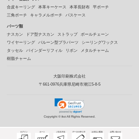
合皮キーリング
本革キーケース
本革長財布
平ポーチ
三角ポーチ
キャラメルポーチ
パスケース
パーツ類
ナスカン
ドア型ナスカン
ストラップ
ボールチェーン
ワイヤーリング
バルーン型プラパーツ
シーリングワックス
タッセル
バインダーリフィル
リボン
メタルチャーム
樹脂チャーム
大阪印刷株式会社
〒661-0976兵庫県尼崎市潮江5-8-5
Copyright ©
ikoi All Rights Reserved.
ログイン
カート
ご注文方法
データの作り方
お支払と配送
お問い合わせ