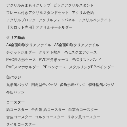
アクリルみまもりクリップ
ビッグアクリルスタンド
フレーム付きアクリルスタンドセット
アクリル色紙
アクリルブロック
アクリルフォトパネル
アクリルペンライト
【大ロット専用】アクリルキーホルダー
クリア商品
A4全面印刷クリアファイル
A5全面印刷クリアファイル
チケットホルダー
クリア下敷き
PVCスクエアケース
PVC長方形ケース
PVC三角形ケース
PVCリストバンド
PVCスマホホルダー
PPペンケース
メタルリングPPバインダー
缶バッジ
丸形缶バッジ
四角型缶バッジ
多角形缶バッジ
特殊型缶バッジ
布缶バッジ
コースター
紙コースター
全面箔 紙コースター
白雲石コースター
合皮コースター
コルクコースター
リネン風コースター
タイルコースター