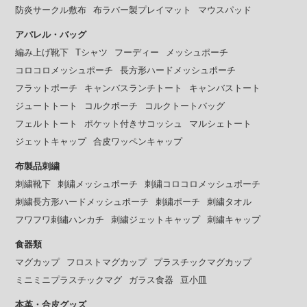
防炎サークル敷布
布ラバー製プレイマット
マウスパッド
アパレル・バッグ
編み上げ靴下
Tシャツ
フーディー
メッシュポーチ
コロコロメッシュポーチ
長方形ハードメッシュポーチ
フラットポーチ
キャンバスランチトート
キャンバストート
ジュートトート
コルクポーチ
コルクトートバッグ
フェルトトート
ポケット付きサコッシュ
マルシェトート
ジェットキャップ
合皮ワッペンキャップ
布製品刺繍
刺繍靴下
刺繍メッシュポーチ
刺繍コロコロメッシュポーチ
刺繍長方形ハードメッシュポーチ
刺繍ポーチ
刺繍タオル
フワフワ刺繡ハンカチ
刺繍ジェットキャップ
刺繍キャップ
食器類
マグカップ
フロストマグカップ
プラスチックマグカップ
ミニミニプラスチックマグ
ガラス食器
豆小皿
本革・合皮グッズ