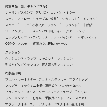
雑貨商品（缶、キャンバス等）
シーリングスタンプ
箔リボン
コンパクトミラー
ステンレストレー
キューブ缶
蝶番缶
シガレット缶
メンタム缶
スクエア缶
ミニ缶小物入れ
ラウンド缶
ラウンド缶（旧商品）
ソーイングセット
キャンバス印刷
キャラクターハンガー
ビッグクリップ
ヘアバレッタ
ウッドバインダー
木彫りハンコ
OSMO（オスモ）
背面ガラスiPhoneケース
クッション
クッションストラップ
ふかふかミニクッション
型抜きビッグクッション
正方形大型クッション
布製品印刷
フェルトキーホルダー
フェルトステッカー
フライトタグ
フルグラフィックミニ巾着
眼鏡拭き
ハンカチタオル
ブランケット
タペストリー
ネックストラップ
手ぬぐい
ランチョンマット
お弁当・手帳用バンド
フェイスタオル
マフラータオル
スポーツタオル
バスタオル
生地印刷