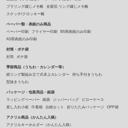
プラリング綴じメモ帳
全面箔 リング綴じメモ帳
スケッチ/クロッキー帳
ペーパー類・表紙のみ商品
ペーパー印刷
フライヤー印刷
B5用表紙のみ印刷
A5用表紙のみ印刷
封筒・ポチ袋
封筒
ポチ袋
季節商品（うちわ・カレンダー等）
紙リング製組み立て式卓上カレンダー
持ち手付きうちわ
型抜きうちわ
パッケージ・包装用品・紙袋
ラッピングペーパー
紙袋
ジッパーバッグ
ピローケース
差し入れ小箱
巾着箱
台紙セット
折りたたみパッケージ
OPP袋
アクリル商品（かんたん入稿）
アクリルキーホルダー（かんたん入稿）