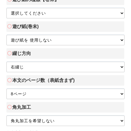
遊び紙(巻末)
綴じ方向
本文のページ数（表紙含まず)
角丸加工