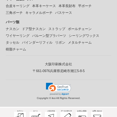
合皮キーリング
本革キーケース
本革長財布
平ポーチ
三角ポーチ
キャラメルポーチ
パスケース
パーツ類
ナスカン
ドア型ナスカン
ストラップ
ボールチェーン
ワイヤーリング
バルーン型プラパーツ
シーリングワックス
タッセル
バインダーリフィル
リボン
メタルチャーム
樹脂チャーム
大阪印刷株式会社
〒661-0976兵庫県尼崎市潮江5-8-5
Copyright ©
ikoi All Rights Reserved.
ログイン
カート
ご注文方法
データの作り方
お支払と配送
お問い合わせ