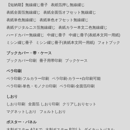
【短納期】無線綴じ冊子
表紙箔押し無線綴じ
表紙全面箔無線綴じ
表紙全面箔オフセット無線綴じ
表紙単色無線綴じ
表紙単色オフセット無線綴じ
表紙デジタルニス箔無線綴じ
表紙カラー本文二色無線綴じ
ハードカバー無線綴じ
中綴じ冊子
中綴じ冊子(表紙本文同一用紙)
ミシン綴じ冊子
ミシン綴じ冊子(表紙本文同一用紙)
フォトブック
ブックカバー・帯・ケース
ブックカバー印刷
冊子用帯印刷
ブックケース
ペラ印刷
ペラ印刷-フルカラー印刷
ペラ印刷-カラー+白印刷可能
ペラ印刷-単色・モノクロ印刷
ペラ印刷-全面箔印刷
しおり
しおり印刷
全面箔 しおり印刷
クリアしおりセット
マグネットしおり
フェルトしおり
ポスター・パネル
大判ポスター A2まで
大判ポスター B2以上
ダイカットパネル